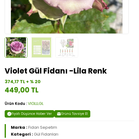
Violet Gül Fidanı -Lila Renk
374,17 TL + % 20
449,00 TL
Ürün Kodu :
VIOLLLGL
Fiyatı Düşünce Haber Ver
Ürünü Tavsiye Et
Marka :
Fidan Sepetim
Kategori :
Gül Fidanları