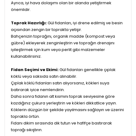
Ayrıca, iyi hava dolaşımı olan bir alanda yetiştirmek
önemlidir.
Toprak Hazırlığı:
Gül fidanları, iyi drene edilmiş ve besin
açısından zengin bir toprakta yetişir.
Bahçenizin toprağını, organik madde (kompost veya
gübre) ekleyerek zenginleştirin ve toprağın drenajını
iyileştirmek için kum veya perlit gibi malzemeler
kullanabilirsiniz.
Fidan Seçimi ve Ekimi:
Gül fidanları genellikle çıplak
köklü veya saksıda satın alınabilir.
Çıplak köklü fidanları satın alıyorsanız, kökleri suya
batırarak iyice nemlendirin.
Daha sonra fidanın alt kısmını toprak seviyesine göre
kazdığınız çukura yerleştirin ve kökleri dikkatlice yayın.
Köklerin düzgün bir şekilde yayılmasını sağlayın ve üzerini
toprakla örtün.
Fidanı dikim sırasında dik tutun ve hafifçe bastırarak
toprağı sıkıştırın.