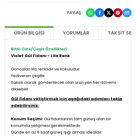
PAYLAŞ :
ÜRÜN BILGISI
YORUMLAR
TAKSIT SEÇ
Bitki Cins/Çeşit Özellikleri
Violet Gül Fidanı - Lila Renk
Goncaları lila renklidir ve kokuludur.
Yediveren çeşittir.
Saksılı olarak gönderilecek olan ürün yılın her dönemi
dikilebilir
Gül fidanı yetiştirmek için aşağıdaki adımları takip
edebilirsiniz:
Konum Seçimi:
Gül fidanlarının tam güneş alan bir
konumda yetişmesi gerekmektedir.
Günde en az 6 saat güneş ışığı alması idealdir.