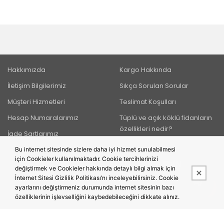
Hakkımızda
Kargo Hakkında
İletişim Bilgilerimiz
Sıkça Sorulan Sorular
Müşteri Hizmetleri
Teslimat Koşulları
Hesap Numaralarımız
Tüplü ve açık köklü fidanların
özellikleri nedir?
İade Şartlarımız
Bu internet sitesinde sizlere daha iyi hizmet sunulabilmesi
için Cookieler kullanılmaktadır. Cookie tercihlerinizi
BIZI TAKIP EDIN
değiştirmek ve Cookieler hakkında detaylı bilgi almak için
İnternet Sitesi Gizlilik Politikası’nı inceleyebilirsiniz. Cookie
ayarlarını değiştirmeniz durumunda internet sitesinin bazı
özelliklerinin işlevselliğini kaybedebileceğini dikkate alınız.
Bu site,
PobolEti®
Entegre E-ticaret Sistemi ile hazırlanmıştır.