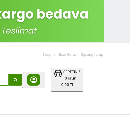
İletişim
Bize Sorun
Sipariş Takip
SEPETİNİZ
0 ürün -
0,00 TL