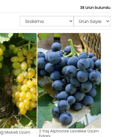
38 ürün bulundu
2 Yaş Alphonse Lavallee Üzüm
ağ Misketi Üzüm
Fidanı