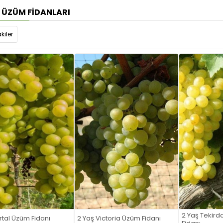
I ÜZÜM FIDANLARI
kiler
2 Yaş Tekird
rtal Üzüm Fidanı
2 Yaş Victoria Üzüm Fidanı