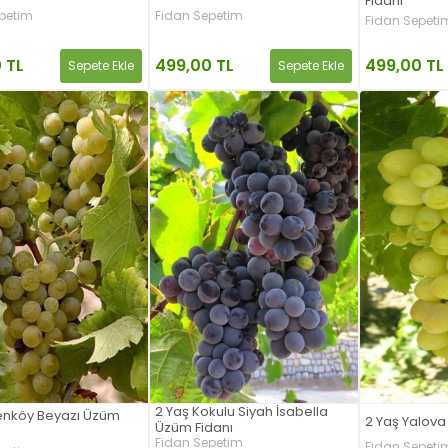
Fidanı
petim
Fidan Sepetim
Fidan Sepeti
499,00 TL
 TL
499,00 TL
Sepete Ekle
Sepete Ekle
2 Yaş Kokulu Siyah İsabella
renköy Beyazı Üzüm
2 Yaş Yalova 
Üzüm Fidanı
Fidan Sepetim
Fidan Sepeti