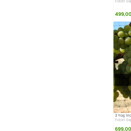
Fidan Se
499,00
3 Yaş Vi
Fidan Se
699,0