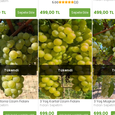
petim
5.00
(2)
 TL
499,00 TL
499,00 TL
Sepete Ekle
Sepete Ekle
Tükendi
Tükendi
T
ctoria Üzüm Fidanı
3 Yaş Kartal Üzüm Fidanı
3 Yaş Müşkül
petim
Fidan Sepetim
Fidan Sepeti
0
699,00
699,00