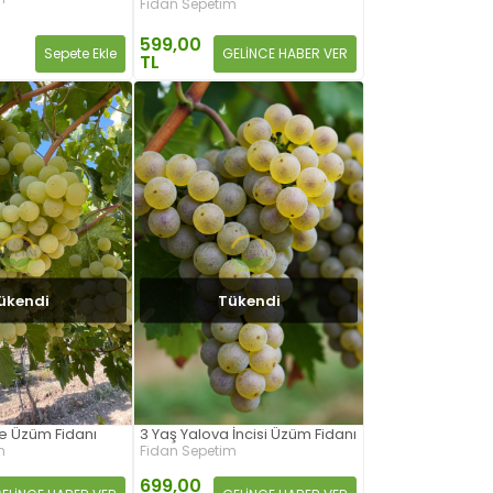
Fidan Sepetim
599,00
GELİNCE HABER VER
Sepete Ekle
TL
ükendi
Tükendi
e Üzüm Fidanı
3 Yaş Yalova İncisi Üzüm Fidanı
m
Fidan Sepetim
699,00