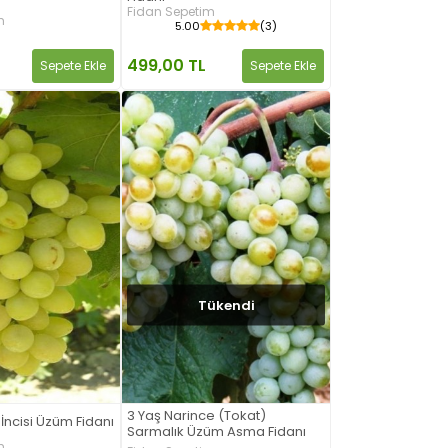
Fidan Sepetim
m
5.00
(3)
499,00 TL
Sepete Ekle
Sepete Ekle
Tükendi
3 Yaş Narince (Tokat)
İncisi Üzüm Fidanı
Sarmalık Üzüm Asma Fidanı
m