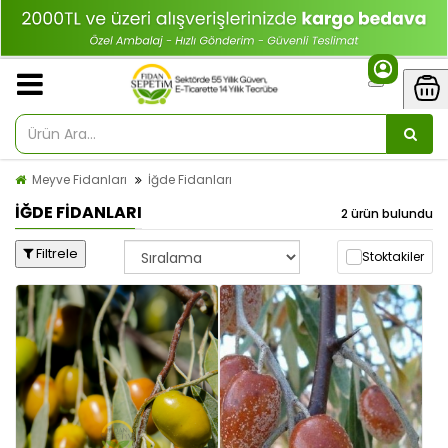
Meyve Fidanları
İğde Fidanları
İĞDE FIDANLARI
2 ürün bulundu
Filtrele
Stoktakiler