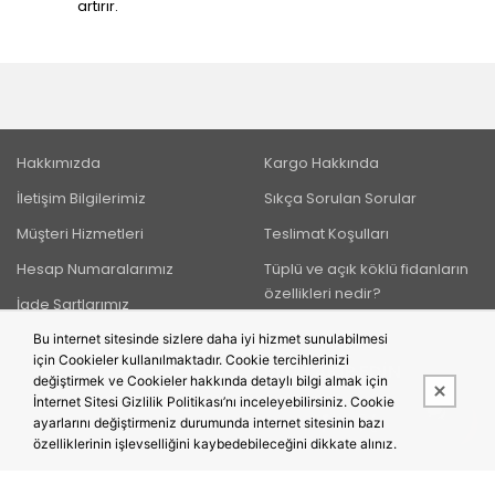
artırır.
Hakkımızda
Kargo Hakkında
İletişim Bilgilerimiz
Sıkça Sorulan Sorular
Müşteri Hizmetleri
Teslimat Koşulları
Hesap Numaralarımız
Tüplü ve açık köklü fidanların
özellikleri nedir?
İade Şartlarımız
Bu internet sitesinde sizlere daha iyi hizmet sunulabilmesi
için Cookieler kullanılmaktadır. Cookie tercihlerinizi
BIZI TAKIP EDIN
değiştirmek ve Cookieler hakkında detaylı bilgi almak için
İnternet Sitesi Gizlilik Politikası’nı inceleyebilirsiniz. Cookie
ayarlarını değiştirmeniz durumunda internet sitesinin bazı
özelliklerinin işlevselliğini kaybedebileceğini dikkate alınız.