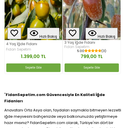
Hızlı Bakış
Hızlı Bakış
3 Yaş İğde Fidanı
4 Yaş İğde Fidanı
Fidan Sepetim
Fidan Sepetim
5.00
(3)
1.399,00 TL
799,00 TL
Sepete Ekle
Sepete Ekle
"
FidanSepetim.com Güvencesiyle En Kaliteli İğde
Fidanları
Anavatanı Orta Asya olan, faydaları saymakla bitmeyen lezzetli
iğde meyvesini bahçenizde veya balkonunuzda yetiştirmeye
hazır mısınız? FidanSepetim.com olarak, Türkiye'nin dört bir