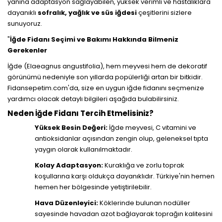
yanına adaptasyon sağlayabilen, yüksek verimli ve hastalıklara
dayanıklı
sofralık, yağlık ve süs iğdesi
çeşitlerini sizlere
sunuyoruz.
"
İğde Fidanı Seçimi ve Bakımı Hakkında Bilmeniz
Gerekenler
İğde (Elaeagnus angustifolia), hem meyvesi hem de dekoratif
görünümü nedeniyle son yıllarda popülerliği artan bir bitkidir.
Fidansepetim.com'da, size en uygun iğde fidanını seçmenize
yardımcı olacak detaylı bilgileri aşağıda bulabilirsiniz.
Neden İğde Fidanı Tercih Etmelisiniz?
Yüksek Besin Değeri:
İğde meyvesi, C vitamini ve
antioksidanlar açısından zengin olup, geleneksel tıpta
yaygın olarak kullanılmaktadır.
Kolay Adaptasyon:
Kuraklığa ve zorlu toprak
koşullarına karşı oldukça dayanıklıdır. Türkiye'nin hemen
hemen her bölgesinde yetiştirilebilir.
Hava Düzenleyici:
Köklerinde bulunan nodüller
sayesinde havadan azot bağlayarak toprağın kalitesini