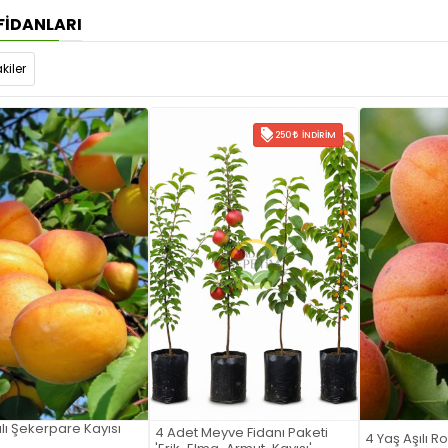
 FIDANLARI
kiler
250
İNDIRIM
ılı Şekerpare Kayısı
4 Adet Meyve Fidanı Paketi
4 Yaş Aşılı R