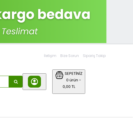
İletişim
Bize Sorun
Sipariş Takip
SEPETİNİZ
0 ürün -
0,00 TL