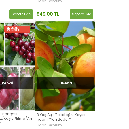
Fidan Sepetim
849,00 TL
Sepete Ekle
Sepete Ekle
200
İNDIRIM
ükendi
Tükendi
bi Bahçesi
3 Yaş Aşılı Tokaloğlu Kayısı
raz/Kayısı/Elma/Armut)
Fidanı *Yarı Bodur*
m
Fidan Sepetim