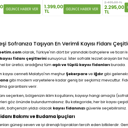
2.495,00 TL
00
1.399,00
2.295,00
GELİNCE HABER VER
GELİNCE HABER VER
TL
TL
şi Sofranıza Taşıyan En Verimli Kayısı Fidanı Çeşitl
petim.com
olarak, Türkiye'nin dört bir yanındaki bahçelere ve ticari kay
kayısı fidanı çeşitlerini
sunuyoruz. İster sofralık lezzet arayan bir h
el bir üretici; aradığınız tüm
aşılı ve tüplü kayısı fidanları
burada.
in kayısı cenneti Malatya'nın meşhur
Şekerpare
ve
Iğdır
gibi geleneks
xana
gibi modern varyetelere kadar geniş bir seçkimiz mevcuttur. Fidan
tma garantisini verir.
anı seçerken, bölgenizin iklim koşullarını, kayısıyı hangi amaçla (sofra
örleri göz önünde bulundurmalısınız. Bu kategoride, her bir kayısı çeşidi
ilir, bahçenizin yıldızı olacak
kayısı fidanınızı
güvenle seçebilirsiniz.
Fidanı Bakımı ve Budama İpuçları
anları güneşi seven ve iyi drenajlı toprakları tercih eden bitkilerdir. Ge