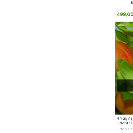
5
499,00
4 Yaş Aşı
Fidanı *
Fidan Se