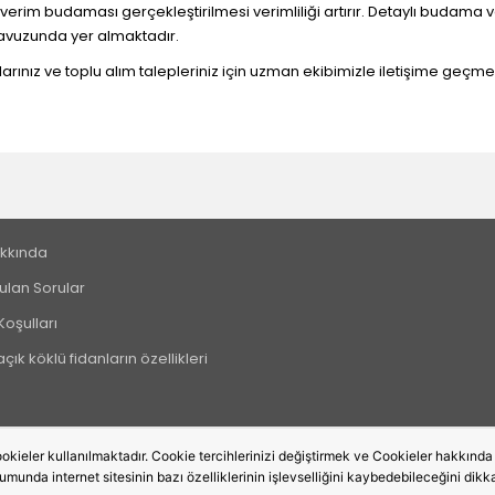
erim budaması gerçekleştirilmesi verimliliği artırır. Detaylı budama ve
avuzunda yer almaktadır.
arınız ve toplu alım talepleriniz için uzman ekibimizle iletişime geç
kkında
ulan Sorular
Koşulları
çık köklü fidanların özellikleri
okieler kullanılmaktadır. Cookie tercihlerinizi değiştirmek ve Cookieler hakkında de
rumunda internet sitesinin bazı özelliklerinin işlevselliğini kaybedebileceğini dikka
Bu site,
PobolEti®
Entegre E-ticaret Sistemi ile hazırlanmıştır.