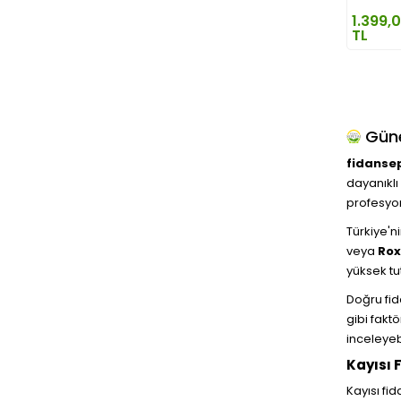
1.399,
TL
Güne
fidanse
dayanıklı
profesyon
Türkiye'n
veya
Ro
yüksek tu
Doğru fid
gibi fakt
inceleyeb
Kayısı 
Kayısı fid