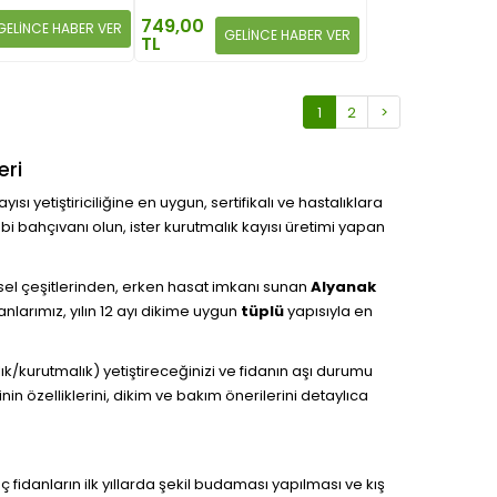
749,00
GELİNCE HABER VER
GELİNCE HABER VER
TL
1
2
>
eri
ısı yetiştiriciliğine en uygun, sertifikalı ve hastalıklara
obi bahçıvanı olun, ister kurutmalık kayısı üretimi yapan
el çeşitlerinden, erken hasat imkanı sunan
Alyanak
larımız, yılın 12 ayı dikime uygun
tüplü
yapısıyla en
lık/kurutmalık) yetiştireceğinizi ve fidanın aşı durumu
nin özelliklerini, dikim ve bakım önerilerini detaylıca
nç fidanların ilk yıllarda şekil budaması yapılması ve kış