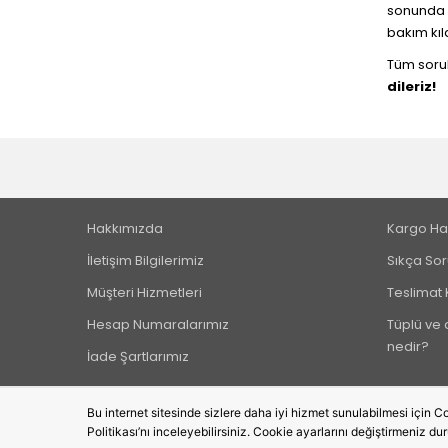
sonunda v
bakım kıl
Tüm sorul
dileriz!
Hakkımızda
Kargo Ha
İletişim Bilgilerimiz
Sıkça Sor
Müşteri Hizmetleri
Teslimat 
Hesap Numaralarımız
Tüplü ve a
nedir?
İade Şartlarımız
Bu internet sitesinde sizlere daha iyi hizmet sunulabilmesi için Co
Politikası’nı inceleyebilirsiniz. Cookie ayarlarını değiştirmeniz du