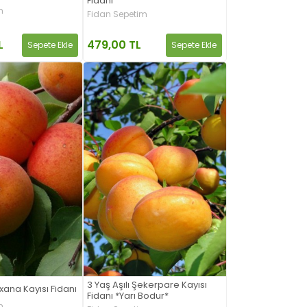
Fidanı
m
Fidan Sepetim
479,00 TL
L
Sepete Ekle
Sepete Ekle
3 Yaş Aşılı Şekerpare Kayısı
oxana Kayısı Fidanı
Fidanı *Yarı Bodur*
m