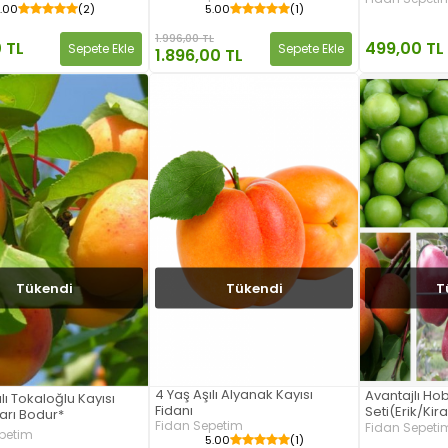
.00
(2)
5.00
(1)
1.996,00 TL
 TL
499,00 TL
Sepete Ekle
Sepete Ekle
1.896,00 TL
Tükendi
Tükendi
T
4 Yaş Aşılı Alyanak Kayısı
Avantajlı Ho
lı Tokaloğlu Kayısı
Fidanı
Seti(Erik/Ki
Yarı Bodur*
Fidan Sepetim
Fidan Sepeti
petim
5.00
(1)