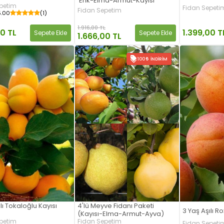
'Erik-Elma-Armut-Kayısı'
petim
Fidan Sepeti
Fidan Sepetim
5.00
(1)
1.916,00 TL
00 TL
1.399,00 T
Sepete Ekle
Sepete Ekle
1.666,00 TL
100
İNDIRIM
lı Tokaloğlu Kayısı
4'lü Meyve Fidanı Paketi
3 Yaş Aşılı R
(Kayısı-Elma-Armut-Ayva)
petim
Fidan Sepetim
Fidan Sepeti