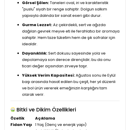
Görsel Şölen:
Taneleri oval, iri ve karakteristik
"puslu" siyah bir renge sahiptir. Dolgun salkım
yapısıyla dalında bir sanat eseri gibi durur.
Gurme Lezzet:
Az çekirdekli, sert ve ağızda
dağılan gevrek meyve eti ile ferahlatıcı bir aromaya
sahiptir. Hem taze tüketim hem de şık sofralar için
idealdir.
Dayanıklılık:
Sert dokusu sayesinde yola ve
depolamaya son derece dirençlidir; bu da onu
ticari değer açısından zirveye taşır.
Yüksek Verim Kapasitesi:
Ağustos sonu ile Eylül
başı arasında hasat edilen bu çeşit, her yıl düzenli
ve bol ürün vererek emeğinizin karşılığını tam
olarak verir.
Bitki ve Dikim Özellikleri
Özellik
Açıklama
Fidan Yaşı
1 Yaş (Genç ve enerjik yapı)