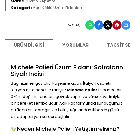
Marka :
Fidan Sepetim
Kategori :
Açık Köklü Üzüm Fidanları
PAYLAŞ :
ÜRÜN BILGISI
YORUMLAR
TAKSIT SEÇ
Michele Palieri Üzüm Fidanı: Sofraların
Siyah İncisi
Bağınızın en göz alıcı köşesine aday, İtalyan asaletini
taşıyan bir efsane ile tanışın!
Michele Palieri
, sadece bir
üzüm değil; iri taneleri, gevrek yapısı ve yüksek verimiyle
bir bereket sembolüdür. Açık kök formunda sunduğumuz
bu fidanlar, toprağınızla buluştuğu andan itibaren güçlü
bir adaptasyon süreci başlatır.
Neden Michele Palieri Yetiştirmelisiniz?