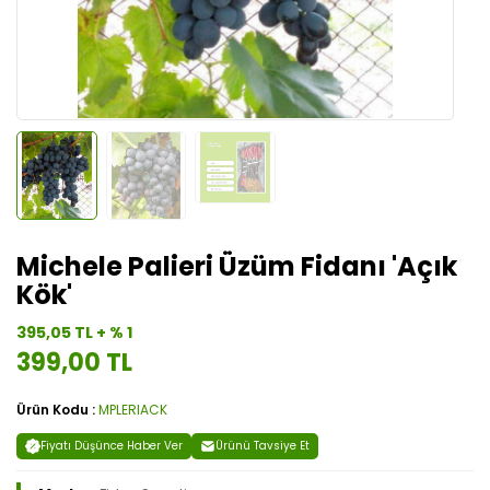
Michele Palieri Üzüm Fidanı 'Açık
Kök'
395,05 TL + % 1
399,00 TL
Ürün Kodu :
MPLERIACK
Fiyatı Düşünce Haber Ver
Ürünü Tavsiye Et