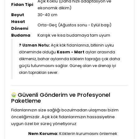
Açık Köklü (Daha hızlı adaptasyon ve
Fidan Tipi
ekonomik dikim)
Boyut
30-40 cm
Hasat
Orta-Geç (Ağustos sonu - Eylül başı)
Dönemi
Budama
Karışık ve kısa budamaya tam uyum
? Uzman Notu:
Açık kök fidanlarınızı, bitkinin uyku
döneminde olduğu
Kasım - Mart
ayları arasında
dikmeniz, bahar aylarında köklerin toprağa çok daha
güçlü tutunmasını sağlar. Güneş alan ve drenajı iyi
olan toprakları sever.
Güvenli Gönderim ve Profesyonel
Paketleme
Fidanlarınızın size sağlığı bozulmadan ulaşması bizim
önceliğimizdir. Açık kök fidanlarımızın hassasiyetine
uygun özel bir süreç yönetiyoruz:
Nem Koruma:
Köklerin kurumasını önlemek