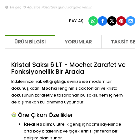
En geç 10 Ağustos Pazartesi günü kargoya verilir.
PAYLAŞ :
ÜRÜN BILGISI
YORUMLAR
TAKSIT SEÇ
Kristal Saksı 6 LT - Mocha: Zarafet ve
Fonksiyonellik Bir Arada
Bitkilerinize hak ettiği şıklığı, evinize ise modern bir
dokunuş katın!
Mocha
renginin sıcak tonları ve kristal
dokusunun zarafetiyle tasarlanan bu saksı, hem iç hem
de dış mekan kullanımına uygundur.
Öne Çıkan Özellikler
İdeal Hacim:
6 Litrelik geniş iç hacmi sayesinde
orta boy bitkileriniz ve çiçekleriniz için ferah bir
gelişim alanı sunar.