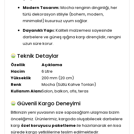
Modern Tasarım:
Mocha renginin dinginliği, her
türlü dekorasyon stiliyle (bohem, modern,
minimalist) kusursuz uyum sağlar.
Dayanıklı Yapı:
Kaliteli malzemesi sayesinde
darbelere ve güneş ışığına karşı dirençlidir, rengini
uzun süre korur.
Teknik Detaylar
Özellik
Açıklama
Hacim
6 Litre
Yükseklik
200 mm (20 cm)
Renk
Mocha (Sütlü Kahve Tonları)
Kullanım Alanı
Salon, balkon, ofis, teras
Güvenli Kargo Deneyimi
Bitkinizin yeni yuvasının size sapasağlam ulaşması bizim
önceliğimiz. Ürünlerimiz, kargoda oluşabilecek darbelere
karşı
özel koruyucu paketleme
ile hazırlanarak en kısa
sürede kargo yetkililerine teslim edilmektedir.