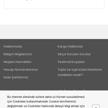
Hakkımızda
Kargo Hakkında
İletişim Bilgilerimiz
Sıkça Sorulan Sorular
Müşteri Hizmetleri
Teslimat Koşulları
Hesap Numaralarımız
Tüplü ve açık köklü fidanların
özellikleri nedir?
İade Şartlarımız
BIZI TAKIP EDIN
Bu internet sitesinde sizlere daha iyi hizmet sunulabilmesi
için Cookieler kullanılmaktadır. Cookie tercihlerinizi
değiştirmek ve Cookieler hakkında detaylı bilgi almak için