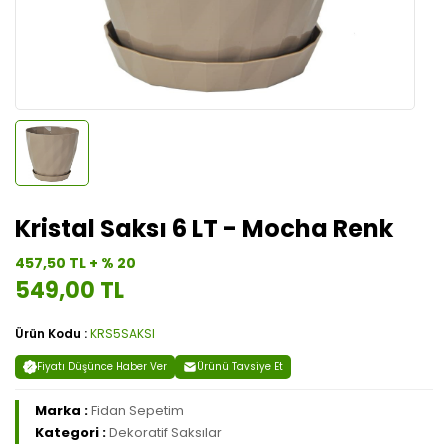
Kristal Saksı 6 LT - Mocha Renk
457,50 TL + % 20
549,00 TL
Ürün Kodu :
KRS5SAKSI
Fiyatı Düşünce Haber Ver
Ürünü Tavsiye Et
Marka :
Fidan Sepetim
Kategori :
Dekoratif Saksılar