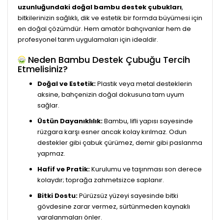
uzunluğundaki doğal bambu destek çubukları
,
bitkilerinizin sağlıklı, dik ve estetik bir formda büyümesi için
en doğal çözümdür. Hem amatör bahçıvanlar hem de
profesyonel tarım uygulamaları için idealdir.
Neden Bambu Destek Çubuğu Tercih
Etmelisiniz?
Doğal ve Estetik:
Plastik veya metal desteklerin
aksine, bahçenizin doğal dokusuna tam uyum
sağlar.
Üstün Dayanıklılık:
Bambu, lifli yapısı sayesinde
rüzgara karşı esner ancak kolay kırılmaz. Odun
destekler gibi çabuk çürümez, demir gibi paslanma
yapmaz.
Hafif ve Pratik:
Kurulumu ve taşınması son derece
kolaydır; toprağa zahmetsizce saplanır.
Bitki Dostu:
Pürüzsüz yüzeyi sayesinde bitki
gövdesine zarar vermez, sürtünmeden kaynaklı
yaralanmaları önler.