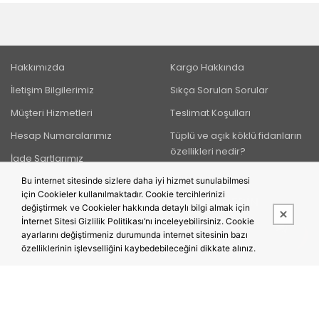
Hakkımızda
Kargo Hakkında
İletişim Bilgilerimiz
Sıkça Sorulan Sorular
Müşteri Hizmetleri
Teslimat Koşulları
Hesap Numaralarımız
Tüplü ve açık köklü fidanların
özellikleri nedir?
İade Şartlarımız
Bu internet sitesinde sizlere daha iyi hizmet sunulabilmesi
için Cookieler kullanılmaktadır. Cookie tercihlerinizi
BIZI TAKIP EDIN
değiştirmek ve Cookieler hakkında detaylı bilgi almak için
İnternet Sitesi Gizlilik Politikası’nı inceleyebilirsiniz. Cookie
ayarlarını değiştirmeniz durumunda internet sitesinin bazı
özelliklerinin işlevselliğini kaybedebileceğini dikkate alınız.
Bu site,
PobolEti®
Entegre E-ticaret Sistemi ile hazırlanmıştır.