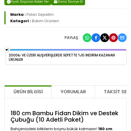
Fiyatı Düşünce Haber Ver
Ürünü Tavsiye Et
Marka :
Fidan Sepetim
Kategori :
Bakım Ürünleri
PAYLAŞ :
2000₺ VE ÜZERİ ALIŞVERİŞLERDE SEPETTE %10 İNDİRİM KAZANAN
ÜRÜNLER
ÜRÜN BILGISI
YORUMLAR
TAKSIT SEÇ
180 cm Bambu Fidan Dikim ve Destek
Çubuğu (10 Adetli Paket)
Bahçenizdeki bitkilerin boynu bükük kalmasın!
180 cm