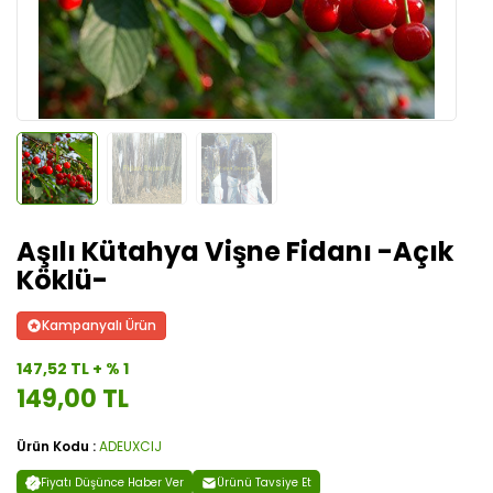
Aşılı Kütahya Vişne Fidanı -Açık
Köklü-
Kampanyalı Ürün
147,52 TL + % 1
149,00 TL
Ürün Kodu :
ADEUXCIJ
Fiyatı Düşünce Haber Ver
Ürünü Tavsiye Et