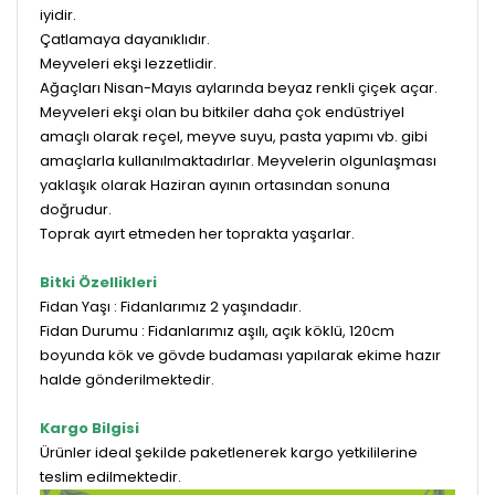
iyidir.
Çatlamaya dayanıklıdır.
Meyveleri ekşi lezzetlidir.
Ağaçları Nisan-Mayıs aylarında beyaz renkli çiçek açar.
Meyveleri ekşi olan bu bitkiler daha çok endüstriyel
amaçlı olarak reçel, meyve suyu, pasta yapımı vb. gibi
amaçlarla kullanılmaktadırlar. Meyvelerin olgunlaşması
yaklaşık olarak Haziran ayının ortasından sonuna
doğrudur.
Toprak ayırt etmeden her toprakta yaşarlar.
Bitki Özellikleri
Fidan Yaşı : Fidanlarımız 2 yaşındadır.
Fidan Durumu : Fidanlarımız aşılı, açık köklü, 120cm
boyunda kök ve gövde budaması yapılarak ekime hazır
halde gönderilmektedir.
Kargo Bilgisi
Ürünler ideal şekilde paketlenerek kargo yetkililerine
teslim edilmektedir.