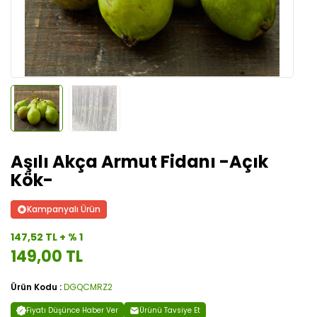
Aşılı Akça Armut Fidanı -Açık
Kök-
Kampanyalı Ürün
147,52 TL + % 1
149,00 TL
Ürün Kodu :
DGQCMRZ2
Fiyatı Düşünce Haber Ver
Ürünü Tavsiye Et