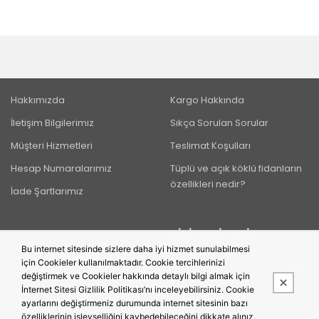
Hakkımızda
Kargo Hakkında
İletişim Bilgilerimiz
Sıkça Sorulan Sorular
Müşteri Hizmetleri
Teslimat Koşulları
Hesap Numaralarımız
Tüplü ve açık köklü fidanların
özellikleri nedir?
İade Şartlarımız
BIZI TAKIP EDIN
Bu internet sitesinde sizlere daha iyi hizmet sunulabilmesi
için Cookieler kullanılmaktadır. Cookie tercihlerinizi
değiştirmek ve Cookieler hakkında detaylı bilgi almak için
İnternet Sitesi Gizlilik Politikası’nı inceleyebilirsiniz. Cookie
ayarlarını değiştirmeniz durumunda internet sitesinin bazı
özelliklerinin işlevselliğini kaybedebileceğini dikkate alınız.
Bu site,
PobolEti®
Entegre E-ticaret Sistemi ile hazırlanmıştır.