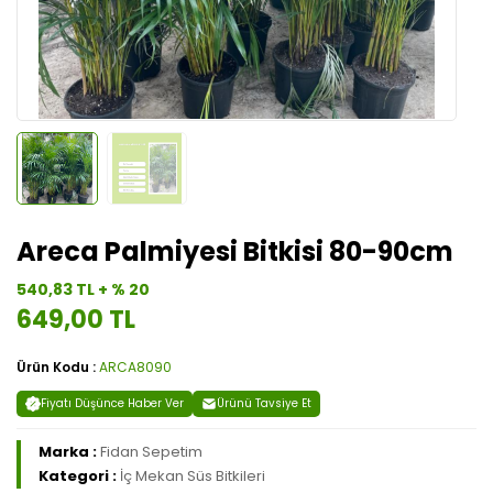
Areca Palmiyesi Bitkisi 80-90cm
540,83 TL + % 20
649,00 TL
Ürün Kodu :
ARCA8090
Fiyatı Düşünce Haber Ver
Ürünü Tavsiye Et
Marka :
Fidan Sepetim
Kategori :
İç Mekan Süs Bitkileri