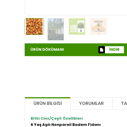
ÜRÜN DÖKÜMANI
İNDİR
ÜRÜN BILGISI
YORUMLAR
TA
Bitki Cins/Çeşit Özellikleri
6 Yaş Aşılı Nonpareil Badem Fidanı