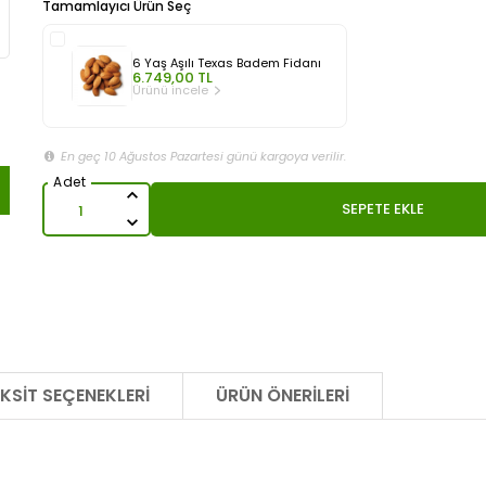
Tamamlayıcı Ürün Seç
6 Yaş Aşılı Texas Badem Fidanı
6.749,00 TL
Ürünü incele
En geç 10 Ağustos Pazartesi günü kargoya verilir.
SEPETE EKLE
KSIT SEÇENEKLERI
ÜRÜN ÖNERILERI