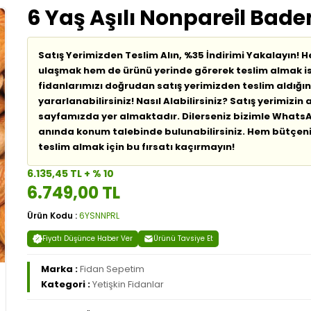
6 Yaş Aşılı Nonpareil Bad
Satış Yerimizden Teslim Alın, %35 İndirimi Yakalayın! H
ulaşmak hem de ürünü yerinde görerek teslim almak is
fidanlarımızı doğrudan satış yerimizden teslim aldığı
yararlanabilirsiniz! Nasıl Alabilirsiniz? Satış yerimizin a
sayfamızda yer almaktadır. Dilerseniz bizimle WhatsA
anında konum talebinde bulunabilirsiniz. Hem bütçeni
teslim almak için bu fırsatı kaçırmayın!
6.135,45 TL + % 10
6.749,00 TL
Ürün Kodu :
6YSNNPRL
Fiyatı Düşünce Haber Ver
Ürünü Tavsiye Et
Marka :
Fidan Sepetim
Kategori :
Yetişkin Fidanlar