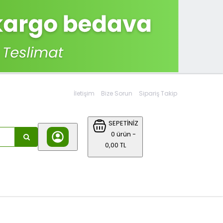
İletişim
Bize Sorun
Sipariş Takip
SEPETİNİZ
0 ürün -
0,00 TL