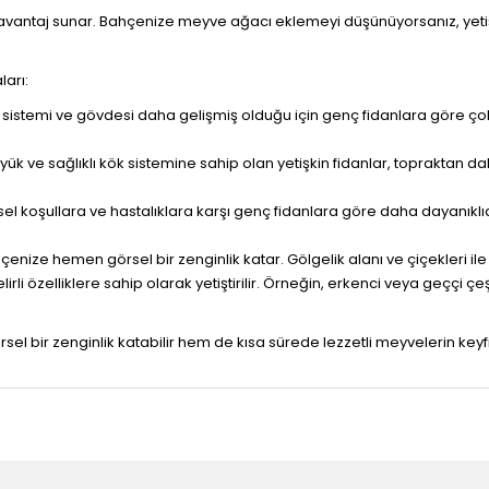
k avantaj sunar. Bahçenize meyve ağacı eklemeyi düşünüyorsanız, yeti
ları:
kök sistemi ve gövdesi daha gelişmiş olduğu için genç fidanlara göre 
k ve sağlıklı kök sistemine sahip olan yetişkin fidanlar, topraktan dah
esel koşullara ve hastalıklara karşı genç fidanlara göre daha dayanıklıd
ahçenize hemen görsel bir zenginlik katar. Gölgelik alanı ve çiçekleri il
elirli özelliklere sahip olarak yetiştirilir. Örneğin, erkenci veya geççi ç
l bir zenginlik katabilir hem de kısa sürede lezzetli meyvelerin keyfini