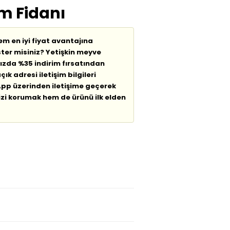
em Fidanı
em en iyi fiyat avantajına
ter misiniz? Yetişkin meyve
nızda %35 indirim fırsatından
çık adresi iletişim bilgileri
pp üzerinden iletişime geçerek
zi korumak hem de ürünü ilk elden