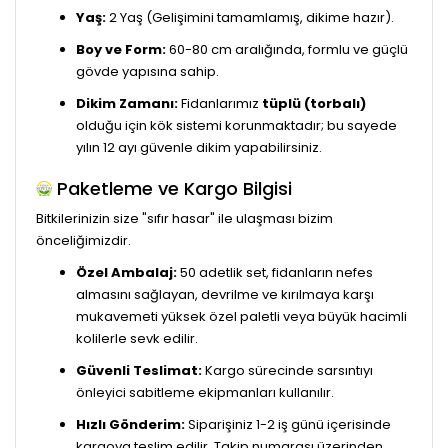
Yaş:
2 Yaş (Gelişimini tamamlamış, dikime hazır).
Boy ve Form:
60-80 cm aralığında, formlu ve güçlü
gövde yapısına sahip.
Dikim Zamanı:
Fidanlarımız
tüplü (torbalı)
olduğu için kök sistemi korunmaktadır; bu sayede
yılın 12 ayı güvenle dikim yapabilirsiniz.
Paketleme ve Kargo Bilgisi
Bitkilerinizin size "sıfır hasar" ile ulaşması bizim
önceliğimizdir.
Özel Ambalaj:
50 adetlik set, fidanların nefes
almasını sağlayan, devrilme ve kırılmaya karşı
mukavemeti yüksek özel paletli veya büyük hacimli
kolilerle sevk edilir.
Güvenli Teslimat:
Kargo sürecinde sarsıntıyı
önleyici sabitleme ekipmanları kullanılır.
Hızlı Gönderim:
Siparişiniz 1-2 iş günü içerisinde
kargoya teslim edilir. Takip numarası üzerinden