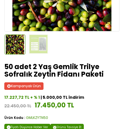
50 adet 2 Yaş Gemlik Trilye
Sofralık Zeytin Fidanı Paketi
Kampanyalı Ürün
17.227,72 TL + % 1
| 5.000,00 TL İndirim
17.450,00 TL
22.450,00 TL
Ürün Kodu :
GMLKZYTN50
Fiyatı Düşünce Haber Ver
Ürünü Tavsiye Et