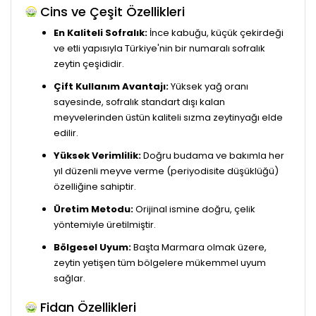
Cins ve Çeşit Özellikleri
En Kaliteli Sofralık:
İnce kabuğu, küçük çekirdeği
ve etli yapısıyla Türkiye'nin bir numaralı sofralık
zeytin çeşididir.
Çift Kullanım Avantajı:
Yüksek yağ oranı
sayesinde, sofralık standart dışı kalan
meyvelerinden üstün kaliteli sızma zeytinyağı elde
edilir.
Yüksek Verimlilik:
Doğru budama ve bakımla her
yıl düzenli meyve verme (periyodisite düşüklüğü)
özelliğine sahiptir.
Üretim Metodu:
Orijinal ismine doğru, çelik
yöntemiyle üretilmiştir.
Bölgesel Uyum:
Başta Marmara olmak üzere,
zeytin yetişen tüm bölgelere mükemmel uyum
sağlar.
Fidan Özellikleri