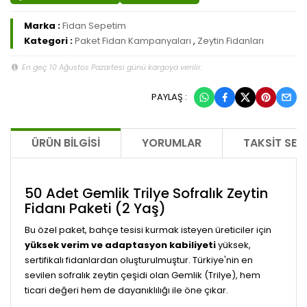
Marka :
Fidan Sepetim
Kategori :
Paket Fidan Kampanyaları
,
Zeytin Fidanları
En geç 10 Ağustos Pazartesi günü kargoya verilir.
PAYLAŞ :
ÜRÜN BILGISI
YORUMLAR
TAKSIT SEÇ
50 Adet Gemlik Trilye Sofralık Zeytin
Fidanı Paketi (2 Yaş)
Bu özel paket, bahçe tesisi kurmak isteyen üreticiler için
yüksek verim ve adaptasyon kabiliyeti
yüksek,
sertifikalı fidanlardan oluşturulmuştur. Türkiye'nin en
sevilen sofralık zeytin çeşidi olan Gemlik (Trilye), hem
ticari değeri hem de dayanıklılığı ile öne çıkar.