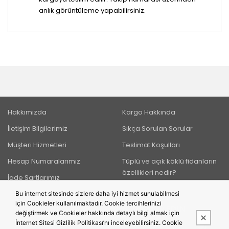
anlık görüntüleme yapabilirsiniz.
Hakkımızda
Kargo Hakkında
İletişim Bilgilerimiz
Sıkça Sorulan Sorular
Müşteri Hizmetleri
Teslimat Koşulları
Hesap Numaralarımız
Tüplü ve açık köklü fidanların
özellikleri nedir?
İade Şartlarımız
Bu internet sitesinde sizlere daha iyi hizmet sunulabilmesi
için Cookieler kullanılmaktadır. Cookie tercihlerinizi
BIZI TAKIP EDIN
değiştirmek ve Cookieler hakkında detaylı bilgi almak için
İnternet Sitesi Gizlilik Politikası’nı inceleyebilirsiniz. Cookie