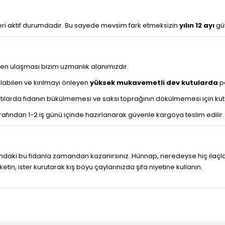
leri aktif durumdadır. Bu sayede mevsim fark etmeksizin
yılın 12 ayı
güv
den ulaşması bizim uzmanlık alanımızdır.
abilen ve kırılmayı önleyen
yüksek mukavemetli dev kutularda
pa
ılarda fidanın bükülmemesi ve saksı toprağının dökülmemesi için kutu i
rafından 1-2 iş günü içinde hazırlanarak güvenle kargoya teslim edilir.
ındaki bu fidanla zamandan kazanırsınız. Hünnap, neredeyse hiç ilaç
ketin, ister kurutarak kış boyu çaylarınızda şifa niyetine kullanın.