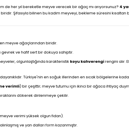
em de her yıl bereketle meyve verecek bir ağaç mı arıyorsunuz?
4 ya
en biridir. Şifasıyla bilinen bu kadim meyveyi, bekleme süresini kısalt
en meyve ağaçlarından biridir.
 gevrek ve hafif sert bir dokuya sahiptir.
meyveler, olgunlaştığında karakteristik
koyu kahverengi
rengini alır
yanıklıdır. Türkiye'nin en soğuk illerinden en sıcak bölgelerine kadar h
ne verimli
) bir çeşittir; meyve tutumu için ikinci bir ağaca ihtiyaç duy
raklarını dökerek dinlenmeye çekilir.
meyve verimi yüksek olgun fidan).
lınlaşmış ve yan dalları form kazanmıştır.