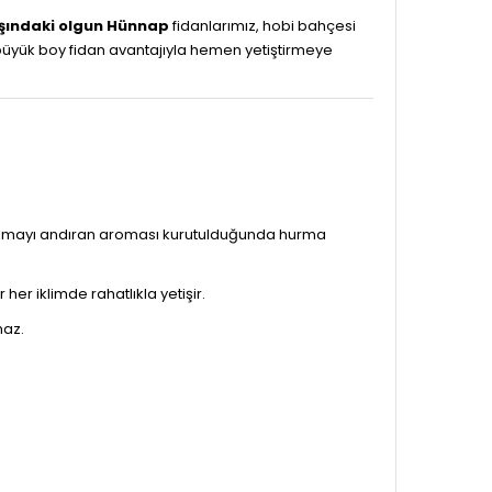
şındaki olgun Hünnap
fidanlarımız, hobi bahçesi
an büyük boy fidan avantajıyla hemen yetiştirmeye
. Elmayı andıran aroması kurutulduğunda hurma
er iklimde rahatlıkla yetişir.
maz.