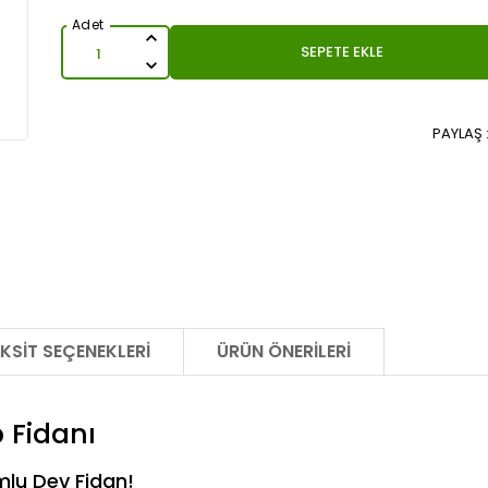
SEPETE EKLE
PAYLAŞ 
KSIT SEÇENEKLERI
ÜRÜN ÖNERILERI
 Fidanı
mlu Dev Fidan!