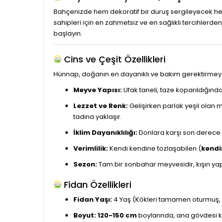
Bahçenizde hem dekoratif bir duruş sergileyecek h
sahipleri için en zahmetsiz ve en sağlıklı tercihlerd
başlayın.
Cins ve Çeşit Özellikleri
Hünnap, doğanın en dayanıklı ve bakım gerektirmey
Meyve Yapısı:
Ufak taneli, taze koparıldığında
Lezzet ve Renk:
Gelişirken parlak yeşil olan 
tadına yaklaşır.
İklim Dayanıklılığı:
Donlara karşı son derece da
Verimlilik:
Kendi kendine tozlaşabilen (
kendi
Sezon:
Tam bir sonbahar meyvesidir, kışın yap
Fidan Özellikleri
Fidan Yaşı:
4 Yaş (Kökleri tamamen oturmuş, 
Boyut:
120-150 cm
boylarında, ana gövdesi ka