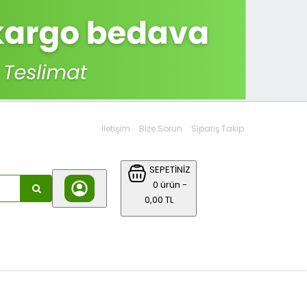
İletişim
Bize Sorun
Sipariş Takip
SEPETİNİZ
0 ürün -
0,00 TL