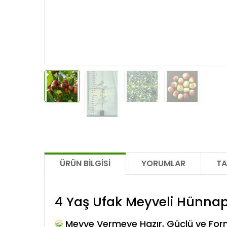
ÜRÜN BILGISI
YORUMLAR
TA
4 Yaş Ufak Meyveli Hünnap
Meyve Vermeye Hazır, Güçlü ve For