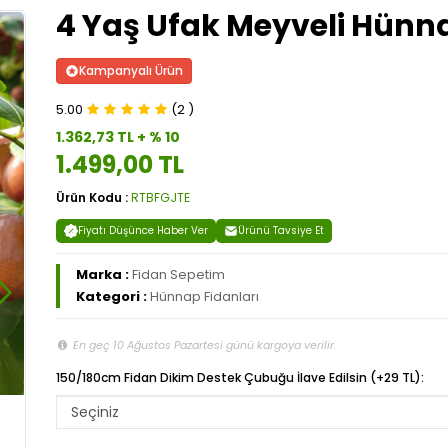
4 Yaş Ufak Meyveli Hünn
Kampanyalı Ürün
5.00
(2 )
1.362,73 TL + % 10
1.499,00 TL
Ürün Kodu :
RTBFGJTE
Fiyatı Düşünce Haber Ver
Ürünü Tavsiye Et
Marka :
Fidan Sepetim
Kategori :
Hünnap Fidanları
En geç 10 Ağustos Pazartesi günü kargoya verilir.
150/180cm Fidan Dikim Destek Çubuğu İlave Edilsin (+29 TL):