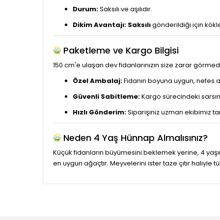
Durum:
Saksılı ve aşılıdır.
Dikim Avantajı:
Saksılı
gönderildiği için kök
Paketleme ve Kargo Bilgisi
150 cm'e ulaşan dev fidanlarınızın size zarar görme
Özel Ambalaj:
Fidanın boyuna uygun, nefes al
Güvenli Sabitleme:
Kargo sürecindeki sarsınt
Hızlı Gönderim:
Siparişiniz uzman ekibimiz ta
Neden 4 Yaş Hünnap Almalısınız?
Küçük fidanların büyümesini beklemek yerine, 4 yaş
en uygun ağaçtır. Meyvelerini ister taze çıtır haliyle tü