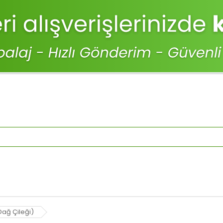
Dağ Çileği)