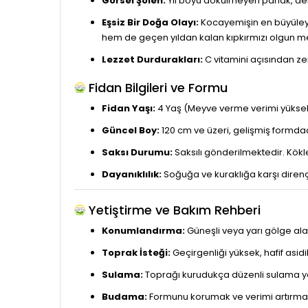
Görsel Şölen:
Yıl boyu dökülmeyen parlak, deri
Eşsiz Bir Doğa Olayı:
Kocayemişin en büyüleyic
hem de geçen yıldan kalan kıpkırmızı olgun mey
Lezzet Durdurakları:
C vitamini açısından zen
Fidan Bilgileri ve Formu
Fidan Yaşı:
4 Yaş (Meyve verme verimi yüksekt
Güncel Boy:
120 cm ve üzeri, gelişmiş formdad
Saksı Durumu:
Saksılı gönderilmektedir. Kökle
Dayanıklılık:
Soğuğa ve kuraklığa karşı direnç
Yetiştirme ve Bakım Rehberi
Konumlandırma:
Güneşli veya yarı gölge ala
Toprak İsteği:
Geçirgenliği yüksek, hafif asidik
Sulama:
Toprağı kurudukça düzenli sulama yapı
Budama:
Formunu korumak ve verimi artırmak 