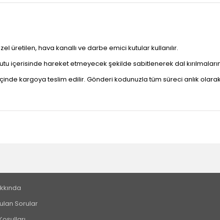
l üretilen, hava kanallı ve darbe emici kutular kullanılır.
 kutu içerisinde hareket etmeyecek şekilde sabitlenerek dal kırılmaların
çinde kargoya teslim edilir. Gönderi kodunuzla tüm süreci anlık olarak 
kkında
ulan Sorular
Koşulları