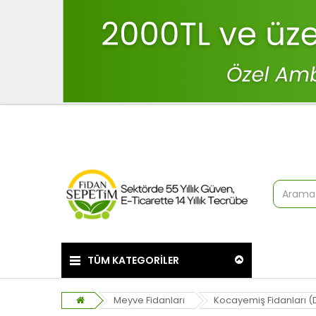
TÜM KATEGORİLER
Meyve Fidanları
Kocayemiş Fidanları (