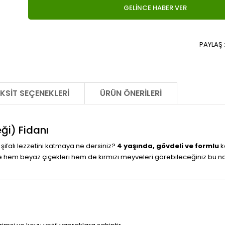
GELİNCE HABER VER
PAYLAŞ 
KSIT SEÇENEKLERI
ÜRÜN ÖNERILERI
ği) Fidanı
falı lezzetini katmaya ne dersiniz?
4 yaşında, gövdeli ve formlu
k
em beyaz çiçekleri hem de kırmızı meyveleri görebileceğiniz bu nadi