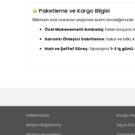
Paketleme ve Kargo Bilgisi
Bitkinizin size hasarsız ulaşması bizim önceliğimizdir.
Özel Mukavemetli Ambalaj:
Fidan boyuna öze
Sarsıntı Önleyici Sabitleme:
Saksı ve bitki,
Hızlı ve Şeffaf Süreç:
Siparişiniz
1-2 iş günü
i
Hakkımızda
Kargo Ha
İletişim Bilgilerimiz
Sıkça Sor
Müşteri Hizmetleri
Teslimat 