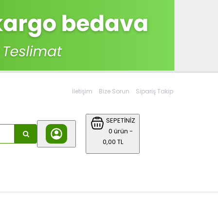
İletişim
Bize Sorun
Sipariş Takip
SEPETİNİZ
0 ürün -
0,00 TL