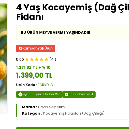
4 Yaş Kocayemiş (Dağ Çil
Fidanı
BU ÜRÜN MEYVE VERME YAŞINDADIR.
Kampanyalı Ürün
5.00
(4 )
1.271,82 TL + % 10
1.399,00 TL
Ürün Kodu :
EORKDJD
Fiyatı Düşünce Haber Ver
Ürünü Tavsiye Et
Marka :
Fidan Sepetim
Kategori :
Kocayemiş Fidanları (Dağ Çileği)