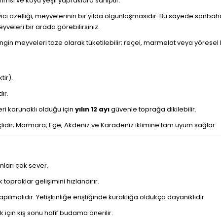
msi ve koyu yeşil yapraklara sahiptir.
i özelliği, meyvelerinin bir yılda olgunlaşmasıdır. Bu sayede sonbah
veleri bir arada görebilirsiniz.
gin meyveleri taze olarak tüketilebilir; reçel, marmelat veya yöresel li
ir).
ır.
ri korunaklı olduğu için
yılın 12 ayı
güvenle toprağa dikilebilir.
lidir; Marmara, Ege, Akdeniz ve Karadeniz iklimine tam uyum sağlar.
nları çok sever.
 topraklar gelişimini hızlandırır.
lmalıdır. Yetişkinliğe eriştiğinde kuraklığa oldukça dayanıklıdır.
için kış sonu hafif budama önerilir.