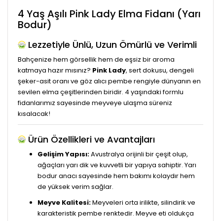
4 Yaş Aşılı Pink Lady Elma Fidanı (Yarı
Bodur)
Lezzetiyle Ünlü, Uzun Ömürlü ve Verimli
Bahçenize hem görsellik hem de eşsiz bir aroma
katmaya hazır mısınız?
Pink Lady
, sert dokusu, dengeli
şeker-asit oranı ve göz alıcı pembe rengiyle dünyanın en
sevilen elma çeşitlerinden biridir. 4 yaşındaki formlu
fidanlarımız sayesinde meyveye ulaşma süreniz
kısalacak!
Ürün Özellikleri ve Avantajları
Gelişim Yapısı:
Avustralya orijinli bir çeşit olup,
ağaçları yarı dik ve kuvvetli bir yapıya sahiptir. Yarı
bodur anacı sayesinde hem bakımı kolaydır hem
de yüksek verim sağlar.
Meyve Kalitesi:
Meyveleri orta irilikte, silindirik ve
karakteristik pembe renktedir. Meyve eti oldukça