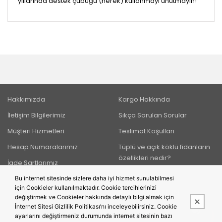
yıllarında destek çubuğu (herek) kullanmayı unutmayın!
Hakkımızda
Kargo Hakkında
İletişim Bilgilerimiz
Sıkça Sorulan Sorular
Müşteri Hizmetleri
Teslimat Koşulları
Hesap Numaralarımız
Tüplü ve açık köklü fidanların
özellikleri nedir?
İade Şartlarımız
Bu internet sitesinde sizlere daha iyi hizmet sunulabilmesi
için Cookieler kullanılmaktadır. Cookie tercihlerinizi
BIZI TAKIP EDIN
değiştirmek ve Cookieler hakkında detaylı bilgi almak için
İnternet Sitesi Gizlilik Politikası’nı inceleyebilirsiniz. Cookie
ayarlarını değiştirmeniz durumunda internet sitesinin bazı