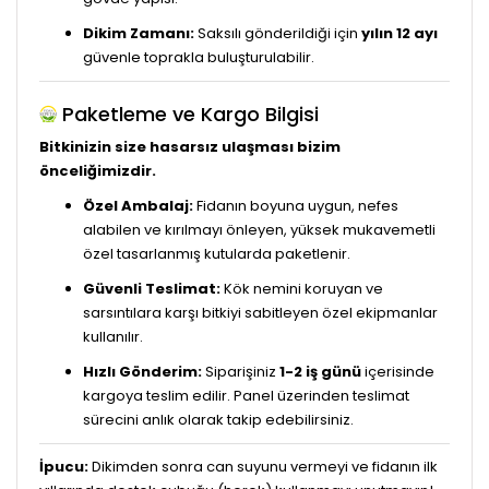
Dikim Zamanı:
Saksılı gönderildiği için
yılın 12 ayı
güvenle toprakla buluşturulabilir.
Paketleme ve Kargo Bilgisi
Bitkinizin size hasarsız ulaşması bizim
önceliğimizdir.
Özel Ambalaj:
Fidanın boyuna uygun, nefes
alabilen ve kırılmayı önleyen, yüksek mukavemetli
özel tasarlanmış kutularda paketlenir.
Güvenli Teslimat:
Kök nemini koruyan ve
sarsıntılara karşı bitkiyi sabitleyen özel ekipmanlar
kullanılır.
Hızlı Gönderim:
Siparişiniz
1-2 iş günü
içerisinde
kargoya teslim edilir. Panel üzerinden teslimat
sürecini anlık olarak takip edebilirsiniz.
İpucu:
Dikimden sonra can suyunu vermeyi ve fidanın ilk