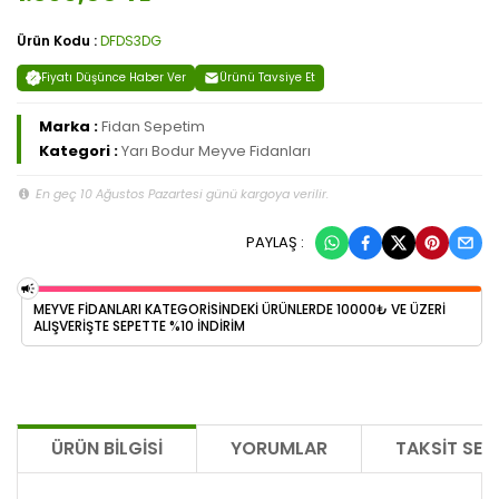
Ürün Kodu :
DFDS3DG
Fiyatı Düşünce Haber Ver
Ürünü Tavsiye Et
Marka :
Fidan Sepetim
Kategori :
Yarı Bodur Meyve Fidanları
En geç 10 Ağustos Pazartesi günü kargoya verilir.
PAYLAŞ :
MEYVE FİDANLARI KATEGORİSİNDEKİ ÜRÜNLERDE 10000₺ VE ÜZERİ
ALIŞVERİŞTE SEPETTE %10 İNDİRİM
ÜRÜN BILGISI
YORUMLAR
TAKSIT SEÇ