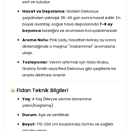
sert ve suludur.
Hasat ve Depolama:
Golden Delicious
çeşidinden yaklaşık 35-40 gün sonra hasat edilir. En
büyük avantajı, soğuk hava depolarında
7-8 ay
boyunca
tazeliğini ve aromasını koruyabilmesidir.
Aroma Notu:
Pink Lady, hasattan birkaç ay sonra
dinlendiğinde o meşhur "mükemmel" aromasına
ulaşır.
Tozlayıcılar:
Verimi artırmak için Gala Grubu,
Granny Smith veya Red Delicious gibi çeşitlerle bir
arada dikilmesi önerilir.
Fidan Teknik Bilgileri
Yaş:
4 Yaş (Meyve verme dönemine
yakın/başlamış).
Durum:
Aşılı ve sertifikalı.
Boyut:
170-200 cm boylarında, formlu ve sağlıklı
gövde yapısı.