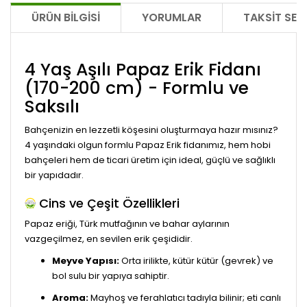
ÜRÜN BILGISI
YORUMLAR
TAKSIT SEÇ
4 Yaş Aşılı Papaz Erik Fidanı
(170-200 cm) - Formlu ve
Saksılı
Bahçenizin en lezzetli köşesini oluşturmaya hazır mısınız?
4 yaşındaki olgun formlu Papaz Erik fidanımız, hem hobi
bahçeleri hem de ticari üretim için ideal, güçlü ve sağlıklı
bir yapıdadır.
Cins ve Çeşit Özellikleri
Papaz eriği, Türk mutfağının ve bahar aylarının
vazgeçilmez, en sevilen erik çeşididir.
Meyve Yapısı:
Orta irilikte, kütür kütür (gevrek) ve
bol sulu bir yapıya sahiptir.
Aroma:
Mayhoş ve ferahlatıcı tadıyla bilinir; eti canlı