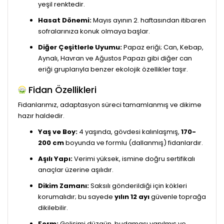
yeşil renktedir.
Hasat Dönemi:
Mayıs ayının 2. haftasından itibaren
sofralarınıza konuk olmaya başlar.
Diğer Çeşitlerle Uyumu:
Papaz eriği; Can, Kebap,
Aynalı, Havran ve Ağustos Papazı gibi diğer can
eriği gruplarıyla benzer ekolojik özellikler taşır.
Fidan Özellikleri
Fidanlarımız, adaptasyon süreci tamamlanmış ve dikime
hazır haldedir.
Yaş ve Boy:
4 yaşında, gövdesi kalınlaşmış,
170-
200 cm
boyunda ve formlu (dallanmış) fidanlardır.
Aşılı Yapı:
Verimi yüksek, ismine doğru sertifikalı
anaçlar üzerine aşılıdır.
Dikim Zamanı:
Saksılı gönderildiği için kökleri
korumalıdır; bu sayede
yılın 12 ayı
güvenle toprağa
dikilebilir.
Form:
Gelişimi düzgün, budaması yapılmış ve