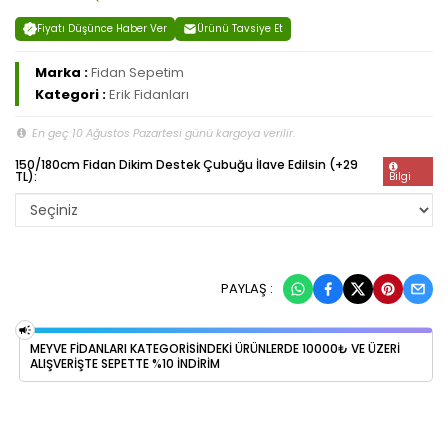
Fiyatı Düşünce Haber Ver
Ürünü Tavsiye Et
Marka :
Fidan Sepetim
Kategori :
Erik Fidanları
En geç 10 Ağustos Pazartesi günü kargoya verilir.
150/180cm Fidan Dikim Destek Çubuğu İlave Edilsin (+29
TL):
Bilgi
PAYLAŞ :
MEYVE FİDANLARI KATEGORİSİNDEKİ ÜRÜNLERDE 10000₺ VE ÜZERİ
ALIŞVERİŞTE SEPETTE %10 İNDİRİM