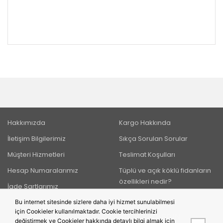
Hakkımızda
Kargo Hakkında
İletişim Bilgilerimiz
Sıkça Sorulan Sorular
Müşteri Hizmetleri
Teslimat Koşulları
Hesap Numaralarımız
Tüplü ve açık köklü fidanların
özellikleri nedir?
İade Şartlarımız
Bu internet sitesinde sizlere daha iyi hizmet sunulabilmesi
için Cookieler kullanılmaktadır. Cookie tercihlerinizi
BIZI TAKIP EDIN
değiştirmek ve Cookieler hakkında detaylı bilgi almak için