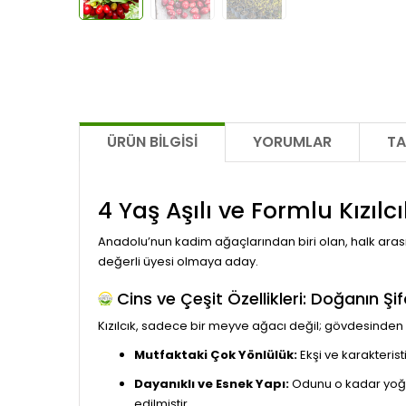
ÜRÜN BILGISI
YORUMLAR
TA
4 Yaş Aşılı ve Formlu Kızıl
Anadolu’nun kadim ağaçlarından biri olan, halk ara
değerli üyesi olmaya aday.
Cins ve Çeşit Özellikleri: Doğanın Ş
Kızılcık, sadece bir meyve ağacı değil; gövdesinden 
Mutfaktaki Çok Yönlülük:
Ekşi ve karakterist
Dayanıklı ve Esnek Yapı:
Odunu o kadar yoğun
edilmiştir.