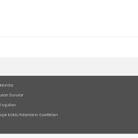
kkında
ulan Sorular
Koşulları
çık köklü fidanların özellikleri