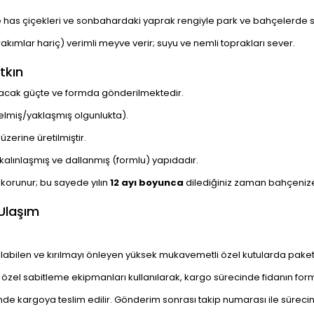
has çiçekleri ve sonbahardaki yaprak rengiyle park ve bahçelerde süs
rakımlar hariç) verimli meyve verir; suyu ve nemli toprakları sever.
tkın
acak güçte ve formda gönderilmektedir.
miş/yaklaşmış olgunlukta).
üzerine üretilmiştir.
kalınlaşmış ve dallanmış (formlu) yapıdadır.
i korunur; bu sayede yılın
12 ayı boyunca
dilediğiniz zaman bahçenize 
 Ulaşım
abilen ve kırılmayı önleyen yüksek mukavemetli özel kutularda paketl
ı özel sabitleme ekipmanları kullanılarak, kargo sürecinde fidanın fo
nde kargoya teslim edilir. Gönderim sonrası takip numarası ile sürecinizi