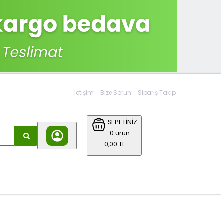
İletişim
Bize Sorun
Sipariş Takip
SEPETİNİZ
0 ürün -
0,00 TL