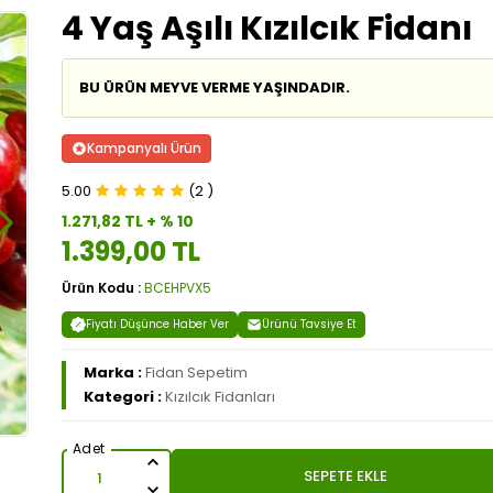
4 Yaş Aşılı Kızılcık Fidanı
BU ÜRÜN MEYVE VERME YAŞINDADIR.
Kampanyalı Ürün
5.00
(2 )
1.271,82 TL + % 10
1.399,00 TL
Ürün Kodu :
BCEHPVX5
Fiyatı Düşünce Haber Ver
Ürünü Tavsiye Et
Marka :
Fidan Sepetim
Kategori :
Kızılcık Fidanları
SEPETE EKLE