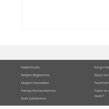
Hakkımızda
Kargo Ha
İletişim Bilgilerimiz
Sıkça Sor
Müşteri Hizmetleri
Teslimat 
Hesap Numaralarımız
Tüplü ve a
nedir?
İade Şartlarımız