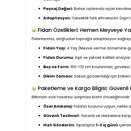
Peyzaj Değeri:
Bahar aylarında açan kendine 
Adaptasyon:
Yükseklik fark etmeksizin (aşırı 
Fidan Özellikleri: Hemen Meyveye Ya
Fidanlarımız, doğrudan toprağa adaptasyon sağlay
Fidan Yaşı:
4 Yaş (Meyve verme dönemine gel
Fidan Durumu:
Aşılı ve yüksek kaliteli anaçlar 
Boy ve Form:
150-170 cm boylarında, gövdesi 
Dikim Zamanı:
Saksılı gönderildiği için kökler
Paketleme ve Kargo Bilgisi: Güvenli
Bitkinizin size hasarsız ulaşması bizim önceliğimizdir.
Özel Ambalaj:
Fidanın boyuna uygun, nefes al
Güvenli Teslimat:
Sarsıntı ve darbelere karş
Hızlı Gönderim:
Siparişiniz
1-2 iş günü
içerisi