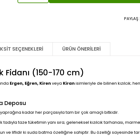
PAYLAŞ 
KSIT SEÇENEKLERI
ÜRÜN ÖNERILERI
cık Fidanı (150-170 cm)
sında
Ergen, Eğren, Kiren
veya
Kiran
isimleriyle de bilinen kızılcık; 
ifa Deposu
yaprağına kadar her parçasıyla tam bir çok amaçlı bitkidir.
ik tadıyla taze tüketimin yanı sıra; geleneksel kızılcık tarhanası, marmel
 ve liflidir ki suda batma özelliğine sahiptir. Bu özelliği sayesinde 