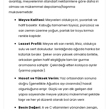
avantajı, meyvelerinin standart nektarinlere göre daha iri
olması ve mükemmel depolama/taşınma
mukavemetidir.
Meyve Kalitesi:
Meyveleri oldukça iri, yuvarlak ve
hafif basıktır. Kabuğu tamamen tüysüz, pürüzsüz ve
sarı zemin üzerine yoğun, parlak bir koyu kırmızı
renkle kaplıdır.
Lezzet Profili:
Meyve eti sarı renkli, lifsiz, oldukça
sulu ve sert dokuludur. Isırıldığında ağızda harika bir
kütürlük bırakır. Şeker oranı yüksek olmakla birlikte,
arkadan gelen hafif ekşiliğiyle tam bir gurme
aromasına sahiptir. Çekirdeği etten kolayca ayrılır
(yarma yapılıdır).
Hasat ve Yüksek Verim:
Yaz ortasından sonuna
doğru (genellikle Ağustos ayı civarında) hasat
olgunluğuna erişir. Güçlü ve yarı dik gelişen dal
yapısı sayesinde meyve yükünü mükemmel şekilde
taşır ve her yıl düzenli olarak bol ürün verir.
Besin Değeri:
A ve C vitaminleri yönünden zengin,