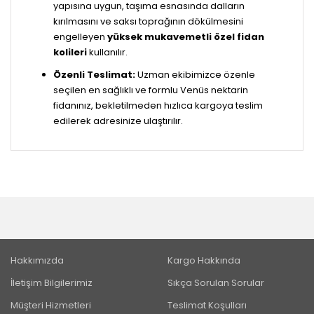
yapısına uygun, taşıma esnasında dalların
kırılmasını ve saksı toprağının dökülmesini
engelleyen
yüksek mukavemetli özel fidan
kolileri
kullanılır.
Özenli Teslimat:
Uzman ekibimizce özenle
seçilen en sağlıklı ve formlu Venüs nektarin
fidanınız, bekletilmeden hızlıca kargoya teslim
edilerek adresinize ulaştırılır.
Hakkımızda
Kargo Hakkında
İletişim Bilgilerimiz
Sıkça Sorulan Sorular
Müşteri Hizmetleri
Teslimat Koşulları