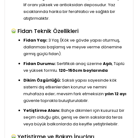
lif oranı yüksek ve antioksidan deposudur. Yaz
sıcaklarında harika bir ferahlatıcı ve sağlıklı bir
atıştırmalıktır.
Fidan Teknik Özellikleri
Fidan Yaşı:
3 Yaş (Kök ve gövde yapısı oturmuş,
dallanması başlamış ve meyve verme dönemine
girmiş güçlü fidan).
Fidan Durumu:
Sertifikalı anaç üzerine
Aşılı
, Tüplü
ve yüksek formlu.
120-150cm boylarında
Dikim Özgürlüğü:
Saksılı yapısı sayesinde kök
sistemi dış etkenlerden korunur ve nemini
muhafaza eder; mevsim fark etmeksizin
yılın 12 ayı
güvenle toprakla buluşturulabilir.
Yetiştirme Alanı:
Bahçe dikimleri için kusursuz bir
seçim olduğu gibi, geniş ve derin saksılarda teras
veya büyük balkonlarda da keyifle yetiştirilebilir.
Yetiştirme ve Bakım İpuçları