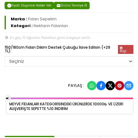
Fiyatı Düşünce Haber Ver
Ürünü Tavsiye Et
Marka :
Fidan Sepetim
Kategori :
Nektarin Fidanları
En geç 10 Ağustos Pazartesi günü kargoya verilir.
150/180cm Fidan Dikim Destek Çubuğu İlave Edilsin (+29
TL):
Bilgi
PAYLAŞ :
MEYVE FİDANLARI KATEGORİSİNDEKİ ÜRÜNLERDE 10000₺ VE ÜZERİ
ALIŞVERİŞTE SEPETTE %10 İNDİRİM