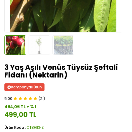
3 Yaş Aşılı Venüs Tüysüz Şeftali
Fidanı (Nektarin)
Kampanyalı Ürün
5.00
(2 )
494,06 TL + % 1
499,00 TL
Ürün Kodu :
CTBHIKNZ