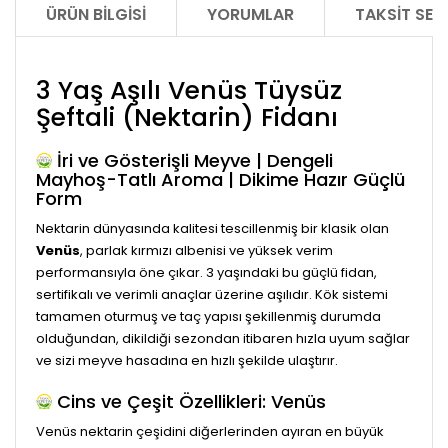
ÜRÜN BILGISI
YORUMLAR
TAKSIT SEÇ
3 Yaş Aşılı Venüs Tüysüz
Şeftali (Nektarin) Fidanı
İri ve Gösterişli Meyve | Dengeli
Mayhoş-Tatlı Aroma | Dikime Hazır Güçlü
Form
Nektarin dünyasında kalitesi tescillenmiş bir klasik olan
Venüs
, parlak kırmızı albenisi ve yüksek verim
performansıyla öne çıkar. 3 yaşındaki bu güçlü fidan,
sertifikalı ve verimli anaçlar üzerine aşılıdır. Kök sistemi
tamamen oturmuş ve taç yapısı şekillenmiş durumda
olduğundan, dikildiği sezondan itibaren hızla uyum sağlar
ve sizi meyve hasadına en hızlı şekilde ulaştırır.
Cins ve Çeşit Özellikleri: Venüs
Venüs nektarin çeşidini diğerlerinden ayıran en büyük