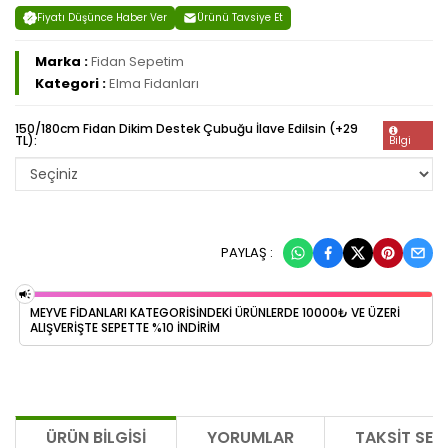
Fiyatı Düşünce Haber Ver
Ürünü Tavsiye Et
Marka :
Fidan Sepetim
Kategori :
Elma Fidanları
150/180cm Fidan Dikim Destek Çubuğu İlave Edilsin (+29
TL):
Bilgi
PAYLAŞ :
MEYVE FİDANLARI KATEGORİSİNDEKİ ÜRÜNLERDE 10000₺ VE ÜZERİ
ALIŞVERİŞTE SEPETTE %10 İNDİRİM
ÜRÜN BILGISI
YORUMLAR
TAKSIT SEÇ