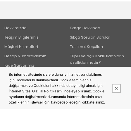
Hakkımızda
Kargo Hakkında
İletişim Bilgilerimiz
Sıkça Sorulan Sorular
Müşteri Hizmetleri
Teslimat Koşulları
Hesap Numaralarımız
Tüplü ve açık köklü fidanların
özellikleri nedir?
İade Şartlarımız
Bu internet sitesinde sizlere daha iyi hizmet sunulabilmesi
için Cookieler kullanılmaktadır. Cookie tercihlerinizi
BIZI TAKIP EDIN
değiştirmek ve Cookieler hakkında detaylı bilgi almak için
İnternet Sitesi Gizlilik Politikası’nı inceleyebilirsiniz. Cookie
ayarlarını değiştirmeniz durumunda internet sitesinin bazı
özelliklerinin işlevselliğini kaybedebileceğini dikkate alınız.
Bu site,
PobolEti®
Entegre E-ticaret Sistemi ile hazırlanmıştır.