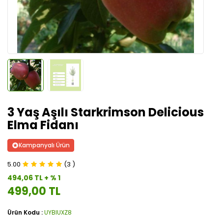
3 Yaş Aşılı Starkrimson Delicious
Elma Fidanı
Kampanyalı Ürün
5.00
(3 )
494,06 TL + % 1
499,00 TL
Ürün Kodu :
UYBIUXZ8