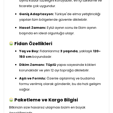
ayına kadar tazeliğini koruyabilir; ev içi tüketime ve
ticarete çok uygundur.
Geniş Adaptasyon:
Türkiye'de elma yetiştiriciliği
yapılan tüm bölgelerde güvenle dikilebilir.
Hasat Zamanı:
Eylül ayının sonu ile Ekim ayının
başında en ideal olgunluğa ulaşır.
Fidan Özellikleri
Yaş ve Boy:
Fidanlarımız
3 yaşında
, yaklaşık
120-
150 cm
boyundadır.
Dikim Zamanı:
Tüplü
yapısı sayesinde kökleri
korunaklıdır ve yılın 12 ayı toprağa dikilebilir.
Aşılı ve Formlu:
Özenle aşılanmış ve budama
formu verilmiş olarak gönderilir, bu da hızlı gelişim
sağlar.
Paketleme ve Kargo Bilgisi
Bitkinizin size hasarsız ulaşması bizim en büyük
önceliğimizdir.