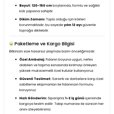
Boyut:
120-150 cm
boylarında, formlu ve sağlıklı
kök yapısına sahiptir.
Dikim Zamanı:
Tüplü olduğu için kökleri
korunmaktadır; bu sayede
yılın 12 ayı
güvenle
toprağa dikilebilir.
Paketleme ve Kargo Bilgisi
Bitkinizin size hasarsız ulaşması bizim önceliğimizdir:
Özel Ambalaj:
Fidanın boyuna uygun, nefes
alabilen ve taşıma esnasında kırılmayı önleyen
yüksek mukavemetli özel kutular kullanıyoruz.
Güvenli Teslimat:
Sarsıntı ve darbelere karşı özel
sabitleme ekipmanları ile fidanınızın formunu
koruyoruz.
Hızlı Gönderim:
Siparişiniz
1-2 iş günü
içerisinde
kargoya teslim edilir. Takip numarası ile sürecin her
anını izleyebilirsiniz.