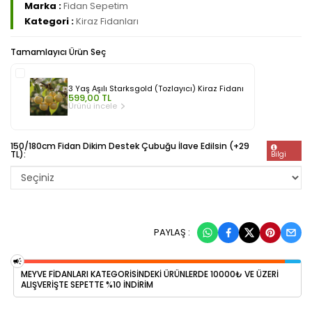
Marka :
Fidan Sepetim
Kategori :
Kiraz Fidanları
Tamamlayıcı Ürün Seç
3 Yaş Aşılı Starksgold (Tozlayıcı) Kiraz Fidanı
599,00 TL
Ürünü incele
150/180cm Fidan Dikim Destek Çubuğu İlave Edilsin (+29
TL):
Bilgi
PAYLAŞ :
MEYVE FİDANLARI KATEGORİSİNDEKİ ÜRÜNLERDE 10000₺ VE ÜZERİ
ALIŞVERİŞTE SEPETTE %10 İNDİRİM