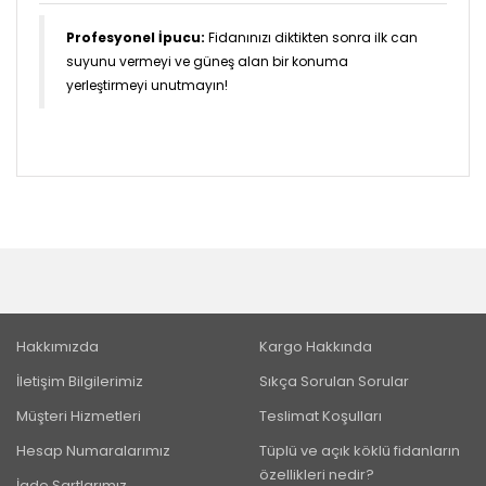
Profesyonel İpucu:
Fidanınızı diktikten sonra ilk can
suyunu vermeyi ve güneş alan bir konuma
yerleştirmeyi unutmayın!
Hakkımızda
Kargo Hakkında
İletişim Bilgilerimiz
Sıkça Sorulan Sorular
Müşteri Hizmetleri
Teslimat Koşulları
Hesap Numaralarımız
Tüplü ve açık köklü fidanların
özellikleri nedir?
İade Şartlarımız