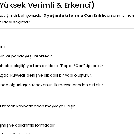
 (Yüksek Verimli & Erkenci)
ezzeti şimdi bahçenizde!
3 yaşındaki formlu Can Erik
fidanlarımız, he
 ideal seçimdir.
nir.
şkin ve parlak yeşil renktedir.
latıcı ekşiliğiyle tam bir klasik "Papaz/Can" tipi eriktir.
ğacı kuvvetli, geniş ve sık dallı bir yapı oluşturur.
sinde olgunlaşarak sezonun ilk meyvelerinden biri olur.
mızla zaman kaybetmeden meyveye ulaşın.
şmış ve dallanmış formdadır.