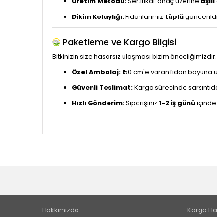
Üretim Metodu:
Sertifikalı anaç üzerine
aşılı
Dikim Kolaylığı:
Fidanlarımız
tüplü
gönderildi
Paketleme ve Kargo Bilgisi
Bitkinizin size hasarsız ulaşması bizim önceliğimizdi
Özel Ambalaj:
150 cm'e varan fidan boyuna u
Güvenli Teslimat:
Kargo sürecinde sarsıntıdan
Hızlı Gönderim:
Siparişiniz
1-2 iş günü
içinde 
Hakkımızda
Kargo Ha