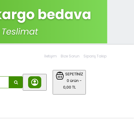
İletişim
Bize Sorun
Sipariş Takip
SEPETİNİZ
0 ürün -
0,00 TL