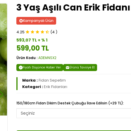
3 Yaş Aşılı Can Erik Fidanı
Kampanyalı Ürün
4.25
(4 )
593,07 TL + % 1
599,00 TL
Ürün Kodu :
ADEMNSX2
Fiyatı Düşünce Haber Ver
Ürünü Tavsiye Et
Marka :
Fidan Sepetim
Kategori :
Erik Fidanları
150/180cm Fidan Dikim Destek Çubuğu İlave Edilsin (+29 TL):