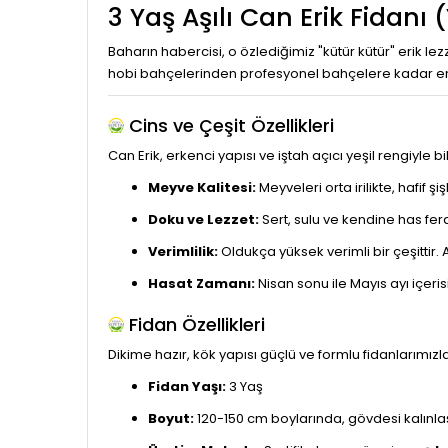
3 Yaş Aşılı Can Erik Fidanı
Baharın habercisi, o özlediğimiz "kütür kütür" erik l
hobi bahçelerinden profesyonel bahçelere kadar en
Cins ve Çeşit Özellikleri
Can Erik, erkenci yapısı ve iştah açıcı yeşil rengiyle bili
Meyve Kalitesi:
Meyveleri orta irilikte, hafif şi
Doku ve Lezzet:
Sert, sulu ve kendine has ferah
Verimlilik:
Oldukça yüksek verimli bir çeşittir. A
Hasat Zamanı:
Nisan sonu ile Mayıs ayı içeri
Fidan Özellikleri
Dikime hazır, kök yapısı güçlü ve formlu fidanları
Fidan Yaşı:
3 Yaş
Boyut:
120-150 cm boylarında, gövdesi kalınla