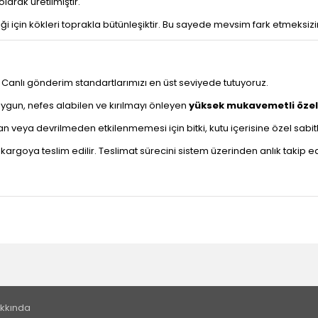
olarak üretilmiştir.
ği için kökleri toprakla bütünleşiktir. Bu sayede mevsim fark etmeksiz
r. Canlı gönderim standartlarımızı en üst seviyede tutuyoruz.
ygun, nefes alabilen ve kırılmayı önleyen
yüksek mukavemetli özel
 veya devrilmeden etkilenmemesi için bitki, kutu içerisine özel sabitle
kargoya teslim edilir. Teslimat sürecini sistem üzerinden anlık takip ede
kkında