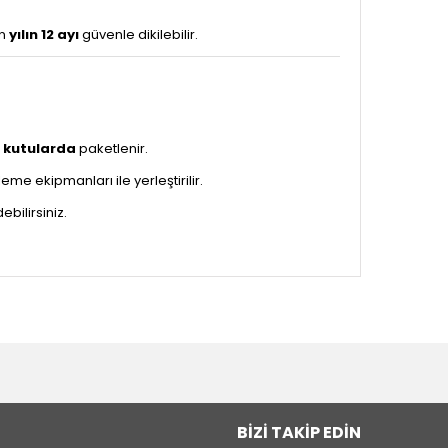
in
yılın 12 ayı
güvenle dikilebilir.
 kutularda
paketlenir.
me ekipmanları ile yerleştirilir.
bilirsiniz.
BIZI TAKIP EDIN