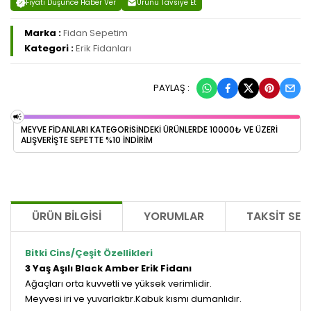
Fiyatı Düşünce Haber Ver
Ürünü Tavsiye Et
Marka :
Fidan Sepetim
Kategori :
Erik Fidanları
PAYLAŞ :
MEYVE FİDANLARI KATEGORİSİNDEKİ ÜRÜNLERDE 10000₺ VE ÜZERİ
ALIŞVERİŞTE SEPETTE %10 İNDİRİM
ÜRÜN BILGISI
YORUMLAR
TAKSIT SEÇ
Bitki Cins/Çeşit Özellikleri
3 Yaş Aşılı Black Amber Erik Fidanı
Ağaçları orta kuvvetli ve yüksek verimlidir.
Meyvesi iri ve yuvarlaktır.Kabuk kısmı dumanlıdır.