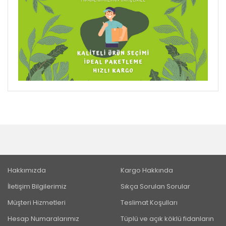
Hakkımızda
Kargo Hakkında
İletişim Bilgilerimiz
Sıkça Sorulan Sorular
Müşteri Hizmetleri
Teslimat Koşulları
Hesap Numaralarımız
Tüplü ve açık köklü fidanların