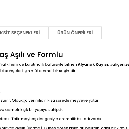
KSIT SEÇENEKLERI
ÜRÜN ÖNERILERI
aş Aşılı ve Formlu
alık hem de kurutmalık kalitesiyle bilinen
Alyanak Kayısı
, bahçeniz
hobi bahçeleri için mükemmel bir seçimdir.
.
österir. Oldukça verimlidir; kısa sürede meyveye yatar.
ve asimetrik şık bir yapıya sahiptir.
ktedir. Tatlı-mayhoş dengesiyle aromatik bir tadı vardır.
ayca ayrılır (yarma). Güneş gören kısımları belirgin, canlı bir kırmızı 