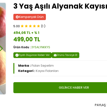
3 Yaş Aşılı Alyanak Kayısı
Kampanyalı Ürün
5.00
(1 )
494,06 TL + % 1
499,00 TL
Ürün Kodu :
3YSALYNKKYS
Fiyatı Düşünce Haber Ver
Ürünü Tavsiye Et
Marka :
Fidan Sepetim
Kategori :
Kayısı Fidanları
GELİNCE HABER VER
PAYLAŞ 