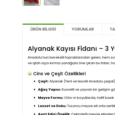
ÜRÜN BILGISI
YORUMLAR
TA
Alyanak Kayısı Fidanı – 3 Y
Anadolu’nun bereketli topraklarından gelen, hem sofr
ve iştah açıcı kırmızı yanağıyla öne çıkan bu fidan, 
Cins ve Çeşit Özellikleri
Çeşit:
Alyanak (Yerli ve tescilli Anadolu çeşidi)
Ağaç Yapısı:
Kuvvetli ve yayvan bir gelişim g
Meyve Formu:
Orta-iri boyutlarda, hafif basık 
Lezzet ve Doku:
Turuncu meyve eti orta sertli
Ayırt Edici Özellik:
Çekirdeği meyve etinden kol