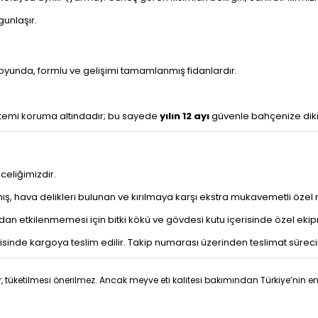
gunlaşır.
yunda, formlu ve gelişimi tamamlanmış fidanlardır.
stemi koruma altındadır; bu sayede
yılın 12 ayı
güvenle bahçenize dikil
nceliğimizdir.
ş, hava delikleri bulunan ve kırılmaya karşı ekstra mukavemetli özel 
an etkilenmemesi için bitki kökü ve gövdesi kutu içerisinde özel ekip
isinde kargoya teslim edilir. Takip numarası üzerinden teslimat sürecini 
, tüketilmesi önerilmez. Ancak meyve eti kalitesi bakımından Türkiye’nin en s