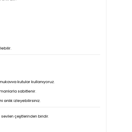
ebilir.
mukavva kutular kullanıyoruz.
manlarla sabitlenir.
anlık izleyebilirsiniz.
evilen çeşitlerinden biridir.