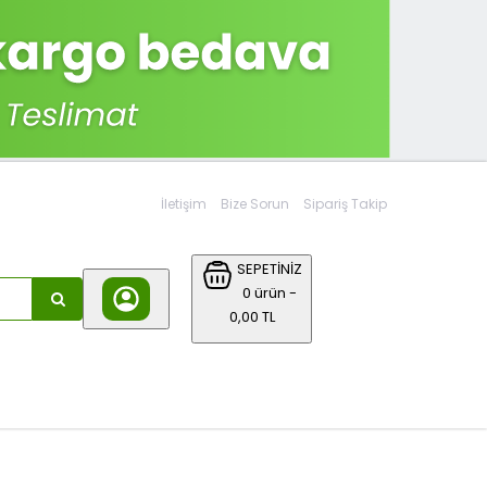
İletişim
Bize Sorun
Sipariş Takip
SEPETİNİZ
0 ürün -
0,00 TL