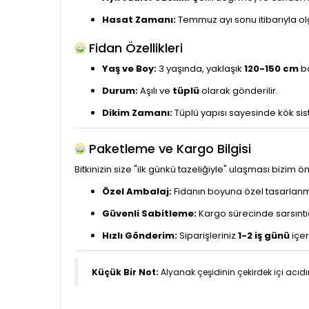
Hasat Zamanı:
Temmuz ayı sonu itibarıyla ol
Fidan Özellikleri
Yaş ve Boy:
3 yaşında, yaklaşık
120-150 cm
bo
Durum:
Aşılı ve
tüplü
olarak gönderilir.
Dikim Zamanı:
Tüplü yapısı sayesinde kök si
Paketleme ve Kargo Bilgisi
Bitkinizin size "ilk günkü tazeliğiyle" ulaşması bizim ö
Özel Ambalaj:
Fidanın boyuna özel tasarlanmı
Güvenli Sabitleme:
Kargo sürecinde sarsıntıd
Hızlı Gönderim:
Siparişleriniz
1-2 iş günü
içer
Küçük Bir Not:
Alyanak çeşidinin çekirdek içi acıdır