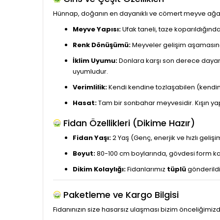
Hünnap, doğanın en dayanıklı ve cömert meyve ağaçl
Meyve Yapısı:
Ufak taneli, taze koparıldığında
Renk Dönüşümü:
Meyveler gelişim aşamasında
İklim Uyumu:
Donlara karşı son derece dayanı
uyumludur.
Verimlilik:
Kendi kendine tozlaşabilen (kendine
Hasat:
Tam bir sonbahar meyvesidir. Kışın ya
Fidan Özellikleri (Dikime Hazır)
Fidan Yaşı:
2 Yaş (Genç, enerjik ve hızlı geliş
Boyut:
80-100 cm boylarında, gövdesi form ka
Dikim Kolaylığı:
Fidanlarımız
tüplü
gönderild
Paketleme ve Kargo Bilgisi
Fidanınızın size hasarsız ulaşması bizim önceliğimizdi