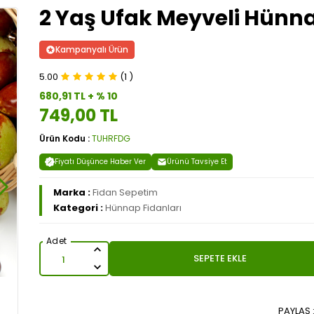
2 Yaş Ufak Meyveli Hünna
Kampanyalı Ürün
5.00
(1 )
680,91 TL + % 10
749,00 TL
Ürün Kodu :
TUHRFDG
Fiyatı Düşünce Haber Ver
Ürünü Tavsiye Et
Marka :
Fidan Sepetim
Kategori :
Hünnap Fidanları
SEPETE EKLE
PAYLAŞ 