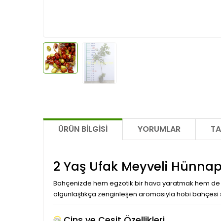
ÜRÜN BILGISI
YORUMLAR
TA
2 Yaş Ufak Meyveli Hünnap
Bahçenizde hem egzotik bir hava yaratmak hem de d
olgunlaştıkça zenginleşen aromasıyla hobi bahçesi sah
Cins ve Çeşit Özellikleri