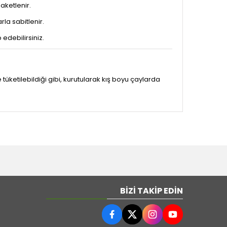
aketlenir.
la sabitlenir.
edebilirsiniz.
üketilebildiği gibi, kurutularak kış boyu çaylarda
BIZI TAKIP EDIN