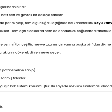
arından biridir.
 hafif sert ve gevrek bir dokuya sahiptir.
 parlak yeşil, tam olgunluğa ulaştığında ise karakteristik
koyu kah
klıdır. Hem aşırı sıcaklarda hem de dondurucu soğuklarda rahatlıkla 
 verimli) bir çeşittir; meyve tutumu için yanına başka bir fidan dikme 
praklarını dökerek dinlenmeye geçer.
im potansiyeline sahip).
zanmış fidanlar.
iği için kök sistemi korunmuştur. Bu sayede mevsim sınırlaması olma
r.