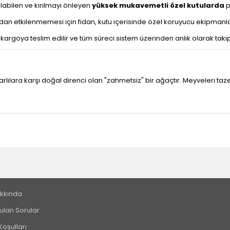
abilen ve kırılmayı önleyen
yüksek mukavemetli özel kutularda
p
an etkilenmemesi için fidan, kutu içerisinde özel koruyucu ekipmanlar
kargoya teslim edilir ve tüm süreci sistem üzerinden anlık olarak takip 
lara karşı doğal direnci olan "zahmetsiz" bir ağaçtır. Meyveleri taze t
kkında
ulan Sorular
Koşulları