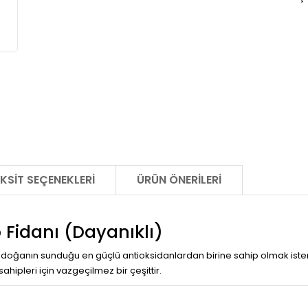
KSIT SEÇENEKLERI
ÜRÜN ÖNERILERI
 Fidanı (Dayanıklı)
oğanın sunduğu en güçlü antioksidanlardan birine sahip olmak ister
ipleri için vazgeçilmez bir çeşittir.