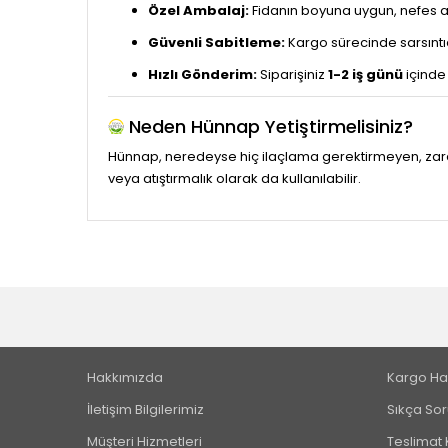
Özel Ambalaj:
Fidanın boyuna uygun, nefes al
Güvenli Sabitleme:
Kargo sürecinde sarsıntıd
Hızlı Gönderim:
Siparişiniz
1-2 iş günü
içinde 
Neden Hünnap Yetiştirmelisiniz?
Hünnap, neredeyse hiç ilaçlama gerektirmeyen, zararlı
veya atıştırmalık olarak da kullanılabilir.
Hakkımızda
Kargo Ha
İletişim Bilgilerimiz
Sıkça Sor
Müşteri Hizmetleri
Teslimat 