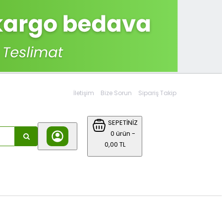
İletişim
Bize Sorun
Sipariş Takip
SEPETİNİZ
0 ürün -
0,00 TL