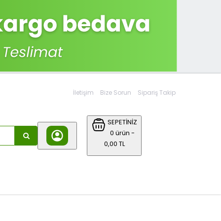
İletişim
Bize Sorun
Sipariş Takip
SEPETİNİZ
0 ürün -
0,00 TL