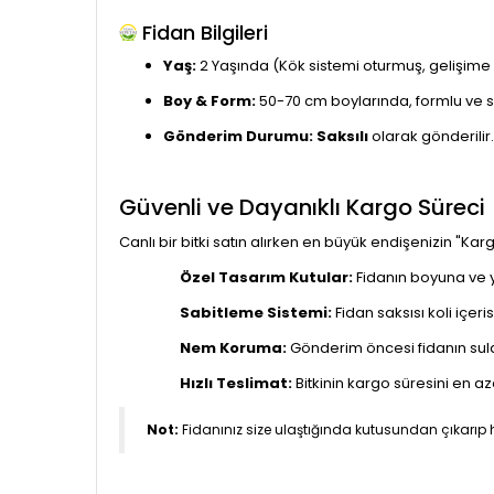
Fidan Bilgileri
Yaş:
2 Yaşında (Kök sistemi oturmuş, gelişime 
Boy & Form:
50-70 cm boylarında, formlu ve sa
Gönderim Durumu:
Saksılı
olarak gönderilir
Güvenli ve Dayanıklı Kargo Süreci
Canlı bir bitki satın alırken en büyük endişenizin "
Özel Tasarım Kutular:
Fidanın boyuna ve ya
Sabitleme Sistemi:
Fidan saksısı koli içeri
Nem Koruma:
Gönderim öncesi fidanın sula
Hızlı Teslimat:
Bitkinin kargo süresini en az
Not:
Fidanınız size ulaştığında kutusundan çıkarıp 