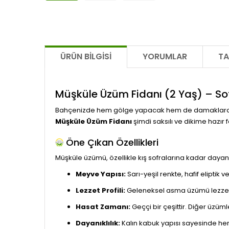
ÜRÜN BILGISI
YORUMLAR
TA
Müşküle Üzüm Fidanı (2 Yaş) – Sof
Bahçenizde hem gölge yapacak hem de damaklarda i
Müşküle Üzüm Fidanı
şimdi saksılı ve dikime hazır
Öne Çıkan Özellikleri
Müşküle üzümü, özellikle kış sofralarına kadar dayanabil
Meyve Yapısı:
Sarı-yeşil renkte, hafif eliptik 
Lezzet Profili:
Geleneksel asma üzümü lezzetine
Hasat Zamanı:
Geççi bir çeşittir. Diğer üzüm
Dayanıklılık:
Kalın kabuk yapısı sayesinde he