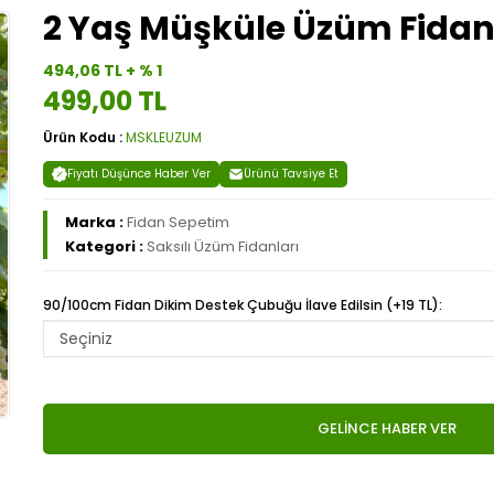
2 Yaş Müşküle Üzüm Fidan
494,06 TL + % 1
499,00 TL
Ürün Kodu :
MSKLEUZUM
Fiyatı Düşünce Haber Ver
Ürünü Tavsiye Et
Marka :
Fidan Sepetim
Kategori :
Saksılı Üzüm Fidanları
90/100cm Fidan Dikim Destek Çubuğu İlave Edilsin (+19 TL):
GELİNCE HABER VER