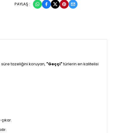
PAYLAŞ :
üre tazeliğini koruyan,
"Geççi"
türlerin en kalitelisi
 çıkar.
lir.