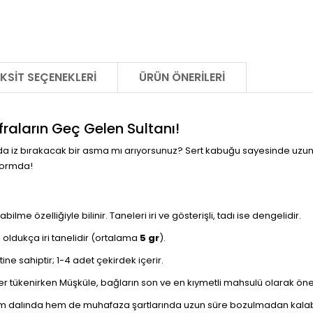
KSIT SEÇENEKLERI
ÜRÜN ÖNERILERI
raların Geç Gelen Sultanı!
z bırakacak bir asma mı arıyorsunuz? Sert kabuğu sayesinde uzun s
 formda!
me özelliğiyle bilinir. Taneleri iri ve gösterişli, tadı ise dengelidir.
ve oldukça iri tanelidir (ortalama
5 gr
).
 sahiptir; 1-4 adet çekirdek içerir.
ler tükenirken Müşküle, bağların son ve en kıymetli mahsulü olarak öne
m dalında hem de muhafaza şartlarında uzun süre bozulmadan kalabi