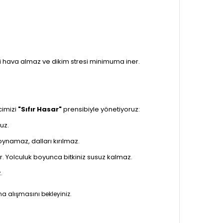
i hava almaz ve dikim stresi minimuma iner.
cimizi
"Sıfır Hasar"
prensibiyle yönetiyoruz:
uz.
 oynamaz, dalları kırılmaz.
. Yolculuk boyunca bitkiniz susuz kalmaz.
.
a alışmasını bekleyiniz.