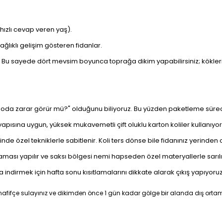
hızlı cevap veren yaş).
ğlıklı gelişim gösteren fidanlar.
. Bu sayede dört mevsim boyunca toprağa dikim yapabilirsiniz; kökler
Kargoda zarar görür mü?" olduğunu biliyoruz. Bu yüzden paketleme süre
pısına uygun, yüksek mukavemetli çift oluklu karton koliler kullanıyor
sinde özel tekniklerle sabitlenir. Koli ters dönse bile fidanınız yerinden
ması yapılır ve saksı bölgesi nemi hapseden özel materyallerle sarılır
a indirmek için hafta sonu kısıtlamalarını dikkate alarak çıkış yapıyoruz
hafifçe sulayınız ve dikimden önce 1 gün kadar gölge bir alanda dış ortam