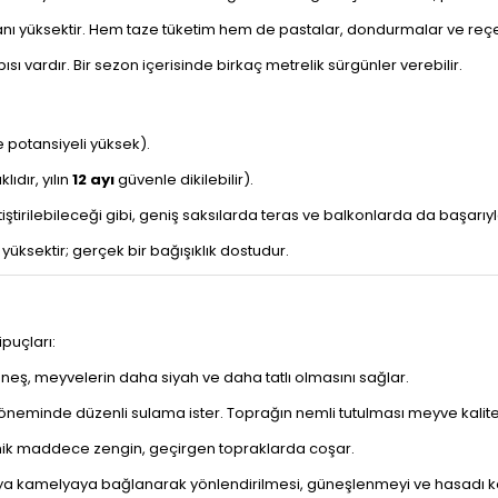
anı yüksektir. Hem taze tüketim hem de pastalar, dondurmalar ve reçel
ısı vardır. Bir sezon içerisinde birkaç metrelik sürgünler verebilir.
 potansiyeli yüksek).
ıdır, yılın
12 ayı
güvenle dikilebilir).
ştirilebileceği gibi, geniş saksılarda teras ve balkonlarda da başarıy
üksektir; gerçek bir bağışıklık dostudur.
puçları:
eş, meyvelerin daha siyah ve daha tatlı olmasını sağlar.
inde düzenli sulama ister. Toprağın nemli tutulması meyve kalitesin
anik maddece zengin, geçirgen topraklarda coşar.
 veya kamelyaya bağlanarak yönlendirilmesi, güneşlenmeyi ve hasadı kol