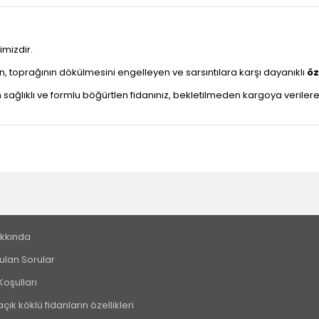
imizdir.
n, toprağının dökülmesini engelleyen ve sarsıntılara karşı dayanıklı
öz
ğlıklı ve formlu böğürtlen fidanınız, bekletilmeden kargoya verilerek a
kkında
ulan Sorular
Koşulları
çık köklü fidanların özellikleri