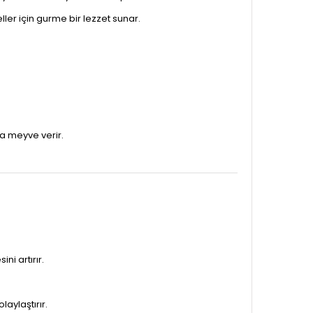
ler için gurme bir lezzet sunar.
la meyve verir.
i artırır.
aylaştırır.