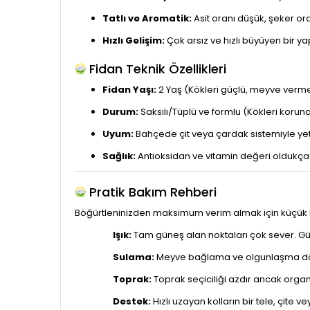
Tatlı ve Aromatik:
Asit oranı düşük, şeker or
Hızlı Gelişim:
Çok arsız ve hızlı büyüyen bir yap
Fidan Teknik Özellikleri
Fidan Yaşı:
2 Yaş (Kökleri güçlü, meyve verme
Durum:
Saksılı/Tüplü ve formlu (Kökleri korunakl
Uyum:
Bahçede çit veya çardak sistemiyle yeti
Sağlık:
Antioksidan ve vitamin değeri oldukça y
Pratik Bakım Rehberi
Böğürtleninizden maksimum verim almak için küçük i
Işık:
Tam güneş alan noktaları çok sever. Gün
Sulama:
Meyve bağlama ve olgunlaşma dönem
Toprak:
Toprak seçiciliği azdır ancak org
Destek:
Hızlı uzayan kolların bir tele, çite