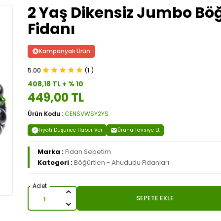
2 Yaş Dikensiz Jumbo Bö
Fidanı
Kampanyalı Ürün
5.00
(1 )
408,18 TL + % 10
449,00 TL
Ürün Kodu :
CENSVWSY2YS
Fiyatı Düşünce Haber Ver
Ürünü Tavsiye Et
Marka :
Fidan Sepetim
Kategori :
Böğürtlen - Ahududu Fidanları
SEPETE EKLE