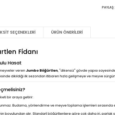
PAYLAŞ 
KSIT SEÇENEKLERI
ÜRÜN ÖNERILERI
rtlen Fidanı
Sulu Hasat
ı meyveler veren
Jumbo Böğürtlen
, "dikensiz" gövde yapısı sayesind
yesinde dikildiği ilk sezondan itibaren hızla gelişmeye ve meyve sürgü
çmelisiniz?
i bir araya getirir:
unmaz. Budama, yönlendirme ve meyve toplama işlemleri sırasında el
n boyutundan alır. Standart böğürtlenlere göre çok daha iri, parlak si