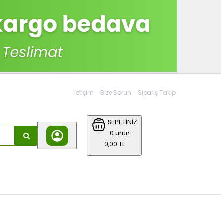
İletişim
Bize Sorun
Sipariş Takip
SEPETİNİZ
0 ürün -
0,00 TL