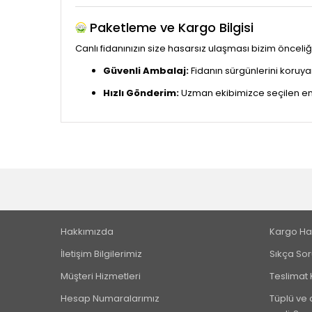
Paketleme ve Kargo Bilgisi
Canlı fidanınızın size hasarsız ulaşması bizim önceliğ
Güvenli Ambalaj:
Fidanın sürgünlerini koruya
Hızlı Gönderim:
Uzman ekibimizce seçilen en sa
Hakkımızda
Kargo Ha
İletişim Bilgilerimiz
Sıkça Sor
Müşteri Hizmetleri
Teslimat 
Hesap Numaralarımız
Tüplü ve a