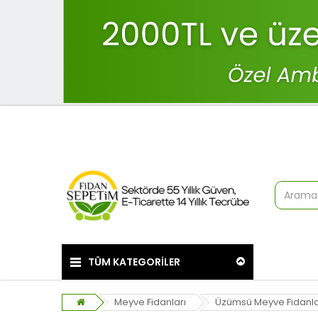
TÜM KATEGORİLER
Meyve Fidanları
Üzümsü Meyve Fidanla