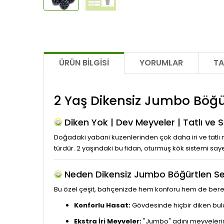
ÜRÜN BILGISI
YORUMLAR
TA
2 Yaş Dikensiz Jumbo Böğü
Diken Yok | Dev Meyveler | Tatlı ve 
Doğadaki yabani kuzenlerinden çok daha iri ve tatl
türdür. 2 yaşındaki bu fidan, oturmuş kök sistemi sa
Neden Dikensiz Jumbo Böğürtlen Se
Bu özel çeşit, bahçenizde hem konforu hem de bereket
Konforlu Hasat:
Gövdesinde hiçbir diken bul
Ekstra İri Meyveler:
"Jumbo" adını meyvelerini