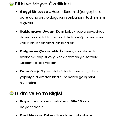
Bitki ve Meyve Özellikleri
Geççi Bir Lezzet:
Hasat dönemi diğer çeşitlere
göre daha geç olduğu için sonbaharın tadını en iyi
o çıkarır.
Saklamaya Uygun:
Kalın kabuk yapısı sayesinde
dalından koptuktan sonra bile tazeliğini uzun süre
korur, kışlık saklama için idealdir.
Dolgun ve Çekirdekli:
İri taneli, karakteristik
çekirdekli yapısı ve yüksek aromasıyla sofralık
tüketimde fark yaratır.
Fidan Yaşı:
2 yaşındaki fidanlarımız, güçlü kök
yapısıyla dikimden kısa süre sonra gelişimini
hızlandırır.
Dikim ve Form Bilgisi
Boyut:
Fidanlarımız ortalama
50-60 cm
boylarındadır.
Dört Mevsim Dikim:
Saksılı ve tüplü olarak