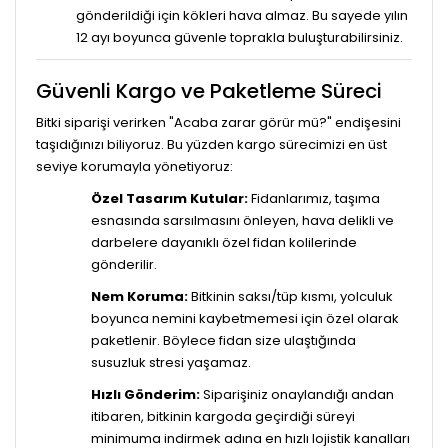
gönderildiği için kökleri hava almaz. Bu sayede yılın
12 ayı boyunca güvenle toprakla buluşturabilirsiniz.
Güvenli Kargo ve Paketleme Süreci
Bitki siparişi verirken "Acaba zarar görür mü?" endişesini
taşıdığınızı biliyoruz. Bu yüzden kargo sürecimizi en üst
seviye korumayla yönetiyoruz:
Özel Tasarım Kutular:
Fidanlarımız, taşıma
esnasında sarsılmasını önleyen, hava delikli ve
darbelere dayanıklı özel fidan kolilerinde
gönderilir.
Nem Koruma:
Bitkinin saksı/tüp kısmı, yolculuk
boyunca nemini kaybetmemesi için özel olarak
paketlenir. Böylece fidan size ulaştığında
susuzluk stresi yaşamaz.
Hızlı Gönderim:
Siparişiniz onaylandığı andan
itibaren, bitkinin kargoda geçirdiği süreyi
minimuma indirmek adına en hızlı lojistik kanalları