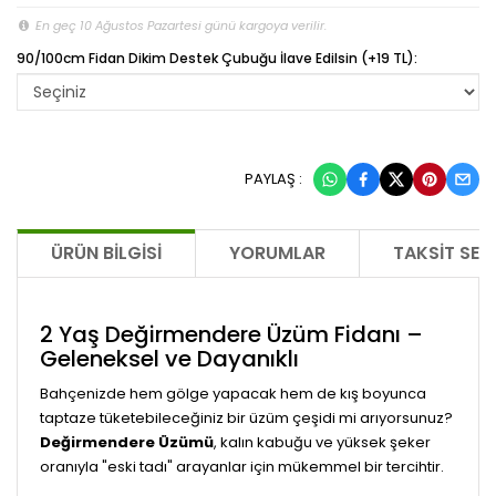
En geç 10 Ağustos Pazartesi günü kargoya verilir.
90/100cm Fidan Dikim Destek Çubuğu İlave Edilsin (+19 TL):
PAYLAŞ :
ÜRÜN BILGISI
YORUMLAR
TAKSIT SEÇ
2 Yaş Değirmendere Üzüm Fidanı –
Geleneksel ve Dayanıklı
Bahçenizde hem gölge yapacak hem de kış boyunca
taptaze tüketebileceğiniz bir üzüm çeşidi mi arıyorsunuz?
Değirmendere Üzümü
, kalın kabuğu ve yüksek şeker
oranıyla "eski tadı" arayanlar için mükemmel bir tercihtir.