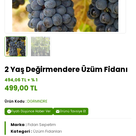
2 Yaş Değirmendere Üzüm Fidanı
494,06 TL + % 1
499,00 TL
Ürün Kodu :
DGRMNDRE
Fiyatı Düşünce Haber Ver
Ürünü Tavsiye Et
Marka :
Fidan Sepetim
Kategori :
Üzüm Fidanları