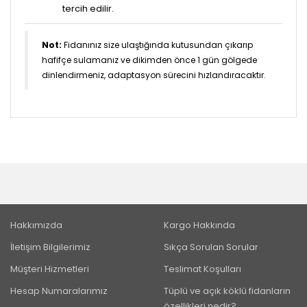
tercih edilir.
Not:
Fidanınız size ulaştığında kutusundan çıkarıp
hafifçe sulamanız ve dikimden önce 1 gün gölgede
dinlendirmeniz, adaptasyon sürecini hızlandıracaktır.
Hakkımızda
Kargo Hakkında
İletişim Bilgilerimiz
Sıkça Sorulan Sorular
Müşteri Hizmetleri
Teslimat Koşulları
Hesap Numaralarımız
Tüplü ve açık köklü fidanların
özellikleri nedir?