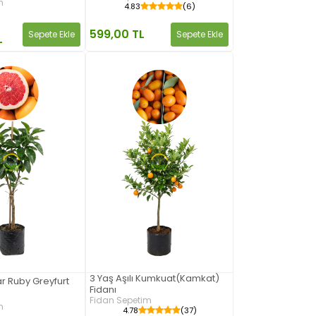
m
4.83
(6)
599,00 TL
Sepete Ekle
Sepete Ekle
L
3 Yaş Aşılı Kumkuat(Kamkat)
tar Ruby Greyfurt
Fidanı
Fidan Sepetim
m
4.78
(37)