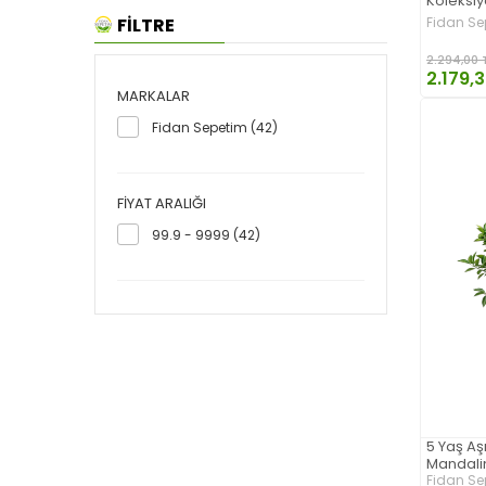
Koleksi
FİLTRE
Fidan Se
2.294,00 
2.179,
MARKALAR
Fidan Sepetim (42)
FIYAT ARALIĞI
99.9 - 9999 (42)
5 Yaş Aş
Mandalin
Fidan Se