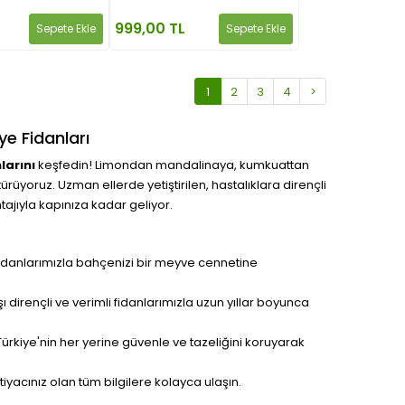
999,00 TL
Sepete Ekle
Sepete Ekle
1
2
3
4
>
ye Fidanları
larını
keşfedin! Limondan mandalinaya, kumkuattan
yoruz. Uzman ellerde yetiştirilen, hastalıklara dirençli
ajıyla kapınıza kadar geliyor.
e fidanlarımızla bahçenizi bir meyve cennetine
 dirençli ve verimli fidanlarımızla uzun yıllar boyunca
ürkiye'nin her yerine güvenle ve tazeliğini koruyarak
iyacınız olan tüm bilgilere kolayca ulaşın.