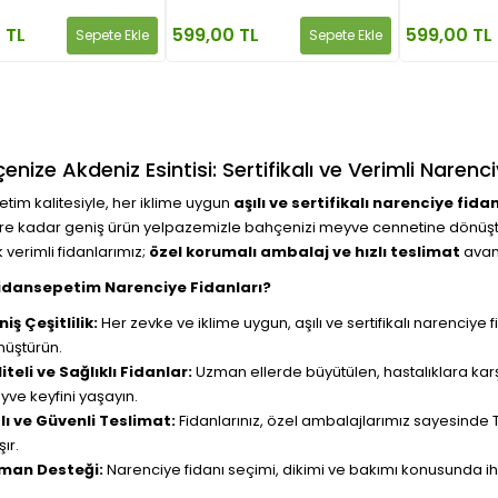
 TL
599,00 TL
599,00 TL
Sepete Ekle
Sepete Ekle
enize Akdeniz Esintisi: Sertifikalı ve Verimli Narenci
tim kalitesiyle, her iklime uygun
aşılı ve sertifikalı narenciye fidan
ere kadar geniş ürün yelpazemizle bahçenizi meyve cennetine dönüştürü
 verimli fidanlarımız;
özel korumalı ambalaj ve hızlı teslimat
avant
idansepetim Narenciye Fidanları?
iş Çeşitlilik:
Her zevke ve iklime uygun, aşılı ve sertifikalı narenciy
üştürün.
iteli ve Sağlıklı Fidanlar:
Uzman ellerde büyütülen, hastalıklara karşı
ve keyfini yaşayın.
lı ve Güvenli Teslimat:
Fidanlarınız, özel ambalajlarımız sayesinde T
şır.
man Desteği:
Narenciye fidanı seçimi, dikimi ve bakımı konusunda iht