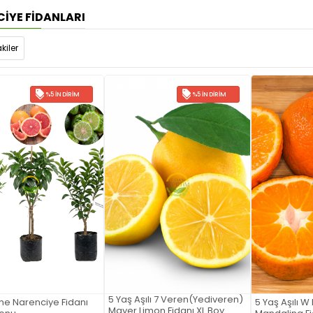
IYE FIDANLARI
kiler
%5 İNDIRIM
%5 İNDIRIM
5 Yaş Aşılı 7 Veren(Yediveren)
me Narenciye Fidanı
5 Yaş Aşılı W
Mayer Limon Fidanı XL Boy