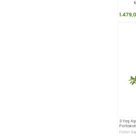
5
1.479,
3 Yaş Aş
Portakal
Fidan Se