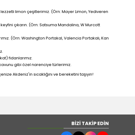
lezzetli limon çeşitlerimiz. (Örn: Mayer Limon, Yediveren
ın keyfini çıkarın. (Örn: Satsuma Mandalina, W Murcott
arımız. (Örn: Washington Portakal, Valencia Portakalı, Kan
z.
t) fidanlarımız.
kavunu gibi özel narenciye türlerimiz.
ize Akdeniz'in sıcaklığını ve bereketini taşıyın!
BIZI TAKIP EDIN