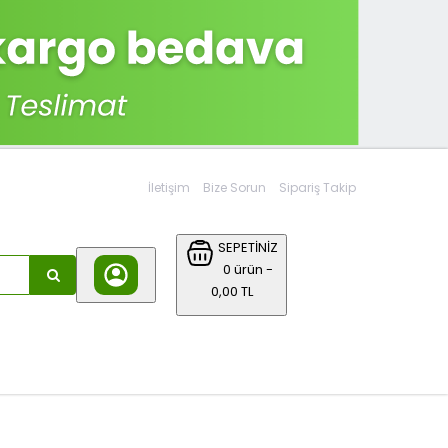
İletişim
Bize Sorun
Sipariş Takip
SEPETİNİZ
0 ürün -
0,00 TL