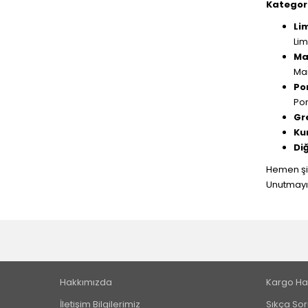
Kategori
Li
Lim
Ma
Ma
Po
Por
Gr
Ku
Di
Hemen şim
Unutmayın
Hakkımızda
Kargo Ha
İletişim Bilgilerimiz
Sıkça Sor