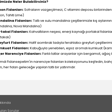
mizde Neler Bulabilirsiniz?
mon Fidanları:
Sofraların vazgeçilmezi, C vitamini deposu birbirinden 
on, Tahiti Lime)
ndalina Fidanları:
Tatlı ve sulu mandalina çeşitlerimizle kış ayların
ndalina, Nova Mandalina)
rtakal Fidanları:
Kahvaltıların neşesi, enerji kaynağı portakal fidanl
takalı)
eyfurt Fidanları:
Hafif acımtırak tadıyla ferahlatıcı greyfurt çeşitlerimi
mkuat Fidanları:
Kabuğuyla yenebilen, eşsiz aromalı kumkuat (kamka
ğer Narenciye Fidanları:
Farklı tatlar arayanlar için bergamot, ağaç 
di Fidansepetim'in narenciye fidanları koleksiyonunu keşfedin, bahçen
, her fidan geleceğe yapılan tatlı bir yatırımdır.
kkında
ulan Sorular