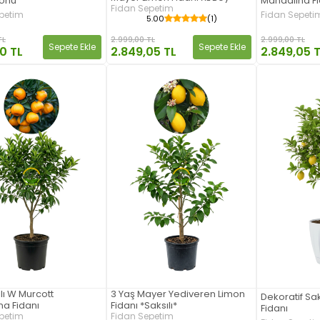
yonu
Mandalina Fi
Fidan Sepetim
petim
Fidan Sepeti
5.00
(1)
TL
2.999,00 TL
2.999,00 TL
Sepete Ekle
Sepete Ekle
30 TL
2.849,05 
2.849,05 TL
ılı W Murcott
3 Yaş Mayer Yediveren Limon
Dekoratif Saks
a Fidanı
Fidanı *Saksılı*
Fidanı
petim
Fidan Sepetim