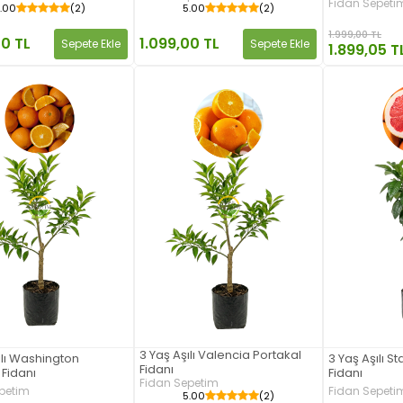
Fidan Sepeti
.00
(2)
5.00
(2)
1.999,00 TL
00 TL
1.099,00 TL
Sepete Ekle
Sepete Ekle
1.899,05 T
3 Yaş Aşılı Valencia Portakal
ılı Washington
3 Yaş Aşılı S
Fidanı
 Fidanı
Fidanı
Fidan Sepetim
petim
Fidan Sepeti
5.00
(2)