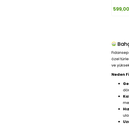
599,00
Bahç
Fidansepe
özel türl
ve yüksek
Neden F
Gen
dön
Kal
mey
Hız
ula
Uz