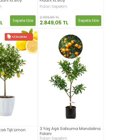
danı XL Boy
Fidanı XL Boy
m
Fidan Sepetim
2.999,00 TL
Sepete Ekle
Sepete Ekle
TL
2.849,05 TL
%5 İNDIRIM
3 Yaş Aşılı Satsuma Mandalina
ılı Tijli Limon
Fidanı
Fidan Sepetim